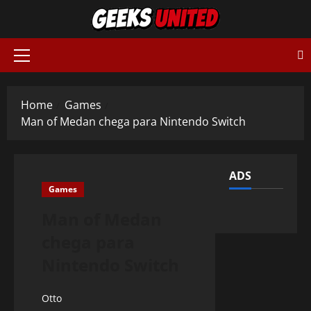
Skip
to
content
Primary
Menu
Home
Games
Man of Medan chega para Nintendo Switch
ADS
Games
Man of Medan
chega para
Nintendo Switch
Otto