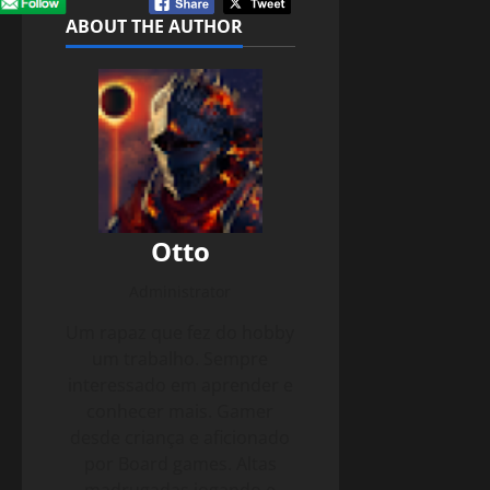
ABOUT THE AUTHOR
Otto
Administrator
Um rapaz que fez do hobby
um trabalho. Sempre
interessado em aprender e
conhecer mais. Gamer
desde criança e aficionado
por Board games. Altas