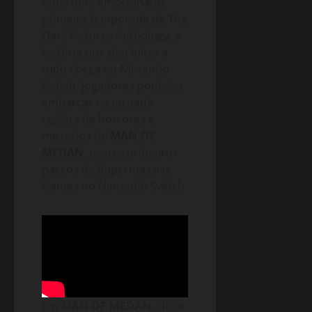
Após uma emocionante
primeira temporada de The
Dark Pictures Anthology, a
história que deu início a
tudo chega ao Nintendo
Switch. Jogadores poderão
embarcar na jornada
repleta de horrores e
mistérios de
MAN OF
MEDAN
, nestes primeiros
passos da Supermassive
Games no Nintendo Switch.
Em
MAN OF MEDAN
, cinco