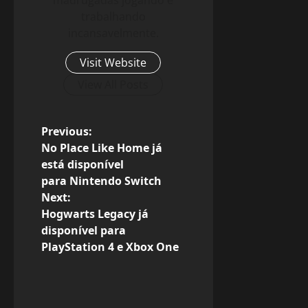
madrugadas jogando e
trabalhando
incansavelmente.
Visit Website
View All Posts
P
Previous:
No Place Like Home já
o
está disponível
para Nintendo Switch
s
Next:
Hogwarts Legacy já
t
disponível para
n
PlayStation 4 e Xbox One
a