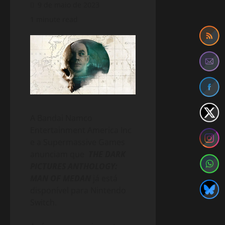
9 de maio de 2023
1 minute read
A Bandai Namco
Entertainment America Inc
e a Supermassive Games
anunciam que
THE DARK
PICTURES ANTHOLOGY:
MAN OF MEDAN
já está
disponível para Nintendo
Switch.