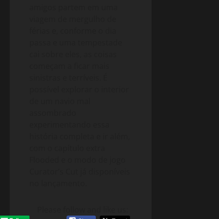
amigos partem em uma
viagem de mergulho de
férias e, conforme o dia
passa e uma tempestade
cai sobre eles, as coisas
começam a ficar mais
sinistras e terríveis. É
possível explorar o interior
de um navio mal
assombrado
experimentando essa
história completa e ir além,
com o capítulo extra
Flooded e o modo de jogo
Curator’s Cut já disponíveis
no lançamento.
Please follow and like us: