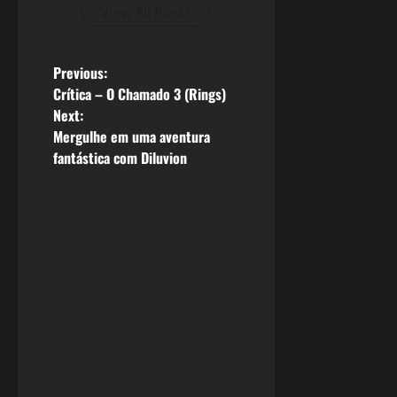
View All Posts
P
Previous:
Crítica – O Chamado 3 (Rings)
o
Next:
Mergulhe em uma aventura
s
fantástica com Diluvion
t
n
a
v
i
g