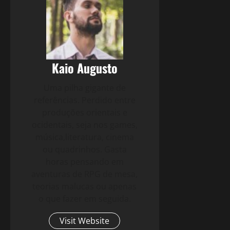
Kaio Augusto
Uma pilha gigante de
referências. Perdido entre
produções orientais e
ocidentais, seja nos games,
música,literatura, cinema
ou quadrinhos. Gasta
horas pensando em
aventuras de RPG de mesa,
teorias malucas ou apenas
o que fazer em seguida.
Visit Website