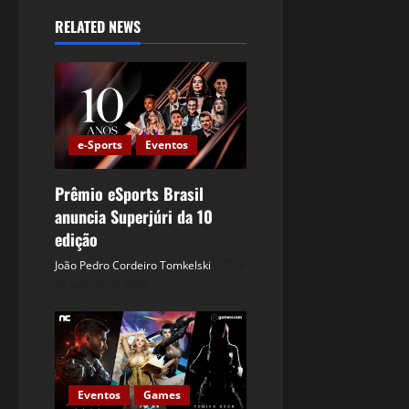
RELATED NEWS
e-Sports
Eventos
Prêmio eSports Brasil
anuncia Superjúri da 10
edição
João Pedro Cordeiro Tomkelski
6
de agosto de 2026
Eventos
Games