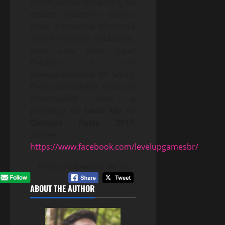
começam na sexta-feira, no
espaço Academia Gamer,
onde a empresa oferecerá
dois workshops exclusivos,
uma área para jogar
Paladins e um
minicampeonato de Smite.
Para acompanhar todas as
informações obre a
presença da
Level Up
na
Campus Party 2017
,
acesse:
https://www.facebook.com/levelupgamesbr/
Please follow and like us:
ABOUT THE AUTHOR