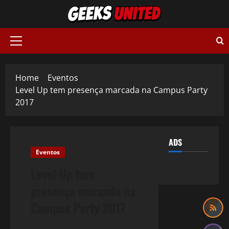
Skip
to
content
Primary
Menu
Home
Eventos
Level Up tem presença marcada na Campus Party
2017
ADS
Eventos
Level Up tem
presença marcada na
Campus Party 2017