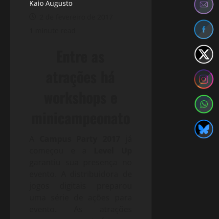
Kaio Augusto
2 de fevereiro de 2017
1 minute read
Entre as
atrações há
workshops e
minicampeonato
A
Campus Party 2017
já
começou e a
Level Up
garantiu sua presença no
evento. A distribuidora de
jogos digitais preparou
uma série de ações para
evento. As atrações