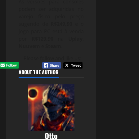
As versões para consoles
podem ser adquiridas no
varejo físico pelo preço
sugerido de
R$249,90
e o
jogo para PC está à venda
por
R$129,90
na
Uplay
,
Nuuvem
e
Steam
.
Please follow and like us:
ABOUT THE AUTHOR
Otto