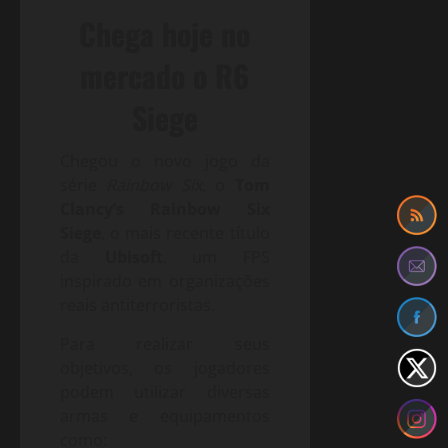
Chega hoje no
mercado o R6
Siege
Chegou o novo jogo da
série
Rainbow Six
, o
Tom
Clancy’s Rainbow Six
Siege
, o mais recente título
da
Ubisoft
, um FPS
inspirado em organizações
reais antiterroristas.
Para realizar seus
objetivos, os jogadores
podem utilizar diversas
armas e equipamentos
como: