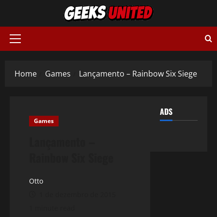
Skip
to
content
Primary
Menu
Home
Games
Lançamento – Rainbow Six Siege
ADS
Games
Lançamento –
Rainbow Six Siege
Otto
1 de dezembro de 2015
1 minute read