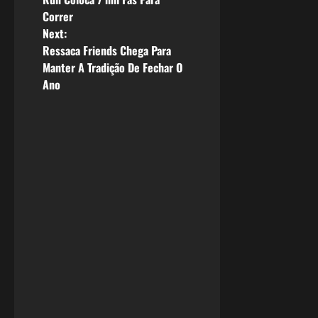
o
Correr
s
Next:
Ressaca Friends Chega Para
t
Manter A Tradição De Fechar O
n
Ano
a
v
i
g
a
t
i