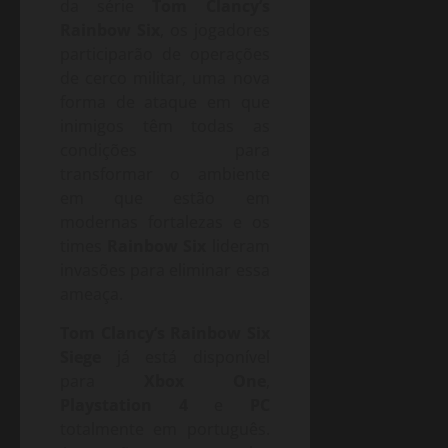
da série
Tom Clancy’s
Rainbow Six
, os jogadores
participarão de operações
de cerco militar, uma nova
forma de ataque em que
inimigos têm todas as
condições para
transformar o ambiente
em que estão em
modernas fortalezas e os
times
Rainbow Six
lideram
invasões para eliminar essa
ameaça.
Tom Clancy’s Rainbow Six
Siege
já está disponível
para
Xbox One
,
Playstation 4
e
PC
totalmente em português.