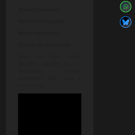
Arames farpados
Escudos reforçados
Minas explosivas
Drones de observação
Além de fazer rapel,
derrubar paredes, montar
barricadas, invadir
ambientes pelo teto e
muito mais.