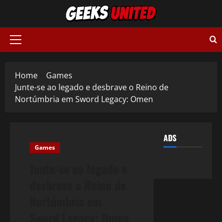
Skip
to
content
Primary
Menu
Home
Games
Junte-se ao legado e desbrave o Reino de
Nortúmbria em Sword Legacy: Omen
ADS
Games
Junte-se ao legado e
desbrave o Reino de
Nortúmbria em
Sword Legacy: Omen