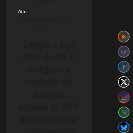
Otto
13 de agosto de 2018
1 minute read
Compre o jogo
antes do dia 21
de Agosto e
aproveite um
desconto
especial de 20%
para comemorar
o lançamento