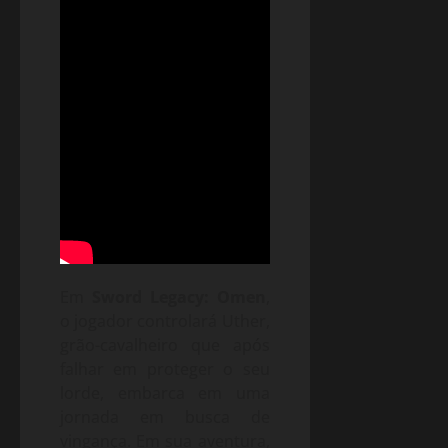
Em
Sword Legacy: Omen
,
o jogador controlará Uther,
grão-cavalheiro que após
falhar em proteger o seu
lorde, embarca em uma
jornada em busca de
vingança. Em sua aventura,