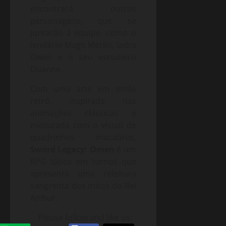
encontrará outros
personagens, que se
juntarão à equipe, como o
lendário Mago Merlin, ladra
Gwen e o seu escudeiro
Duanne.
Com uma arte em estilo
retrô, inspirada nas
animações clássicas e
misturada com o visual de
quadrinhos macabros,
Sword Legacy: Omen
é um
RPG tático em turnos que
apresenta uma releitura
sangrenta dos mitos do Rei
Arthur.
Please follow and like us: