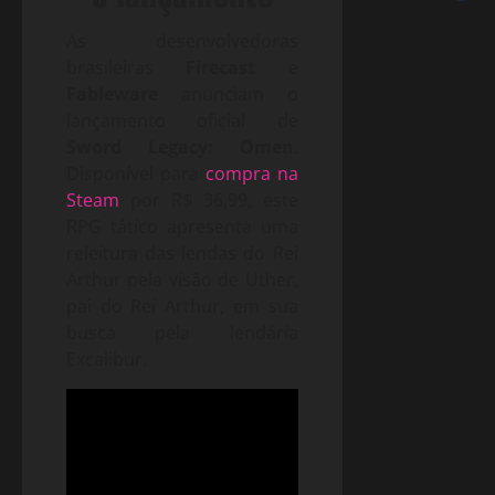
As desenvolvedoras
brasileiras
Firecast
e
Fableware
anunciam o
lançamento oficial de
Sword Legacy: Omen
.
Disponível para
compra na
Steam
por R$ 36,99, este
RPG tático apresenta uma
releitura das lendas do Rei
Arthur pela visão de Uther,
pai do Rei Arthur, em sua
busca pela lendária
Excalibur.