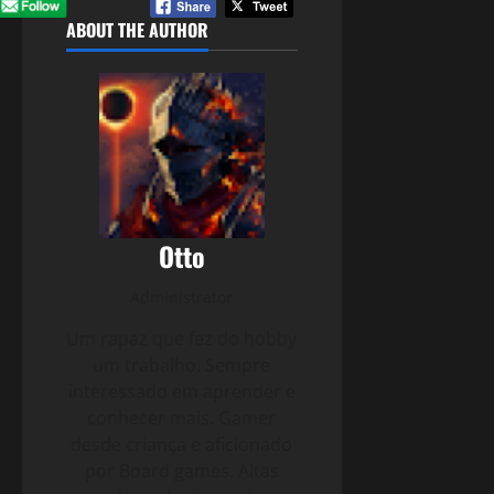
ABOUT THE AUTHOR
Otto
Administrator
Um rapaz que fez do hobby
um trabalho. Sempre
interessado em aprender e
conhecer mais. Gamer
desde criança e aficionado
por Board games. Altas