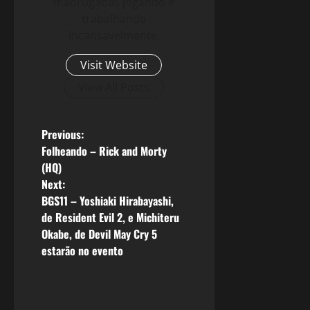
madrugadas jogando e
trabalhando
incansavelmente.
Visit Website
View All Posts
P
Previous:
Folheando – Rick and Morty
o
(HQ)
Next:
s
BGS11 – Yoshiaki Hirabayashi,
de Resident Evil 2, e Michiteru
t
Okabe, de Devil May Cry 5
n
estarão no evento
a