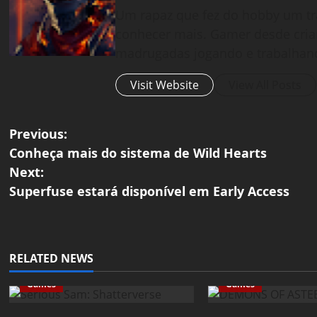
Um rapaz que fez do hobby um tr
conhecer mais. Gamer desde cria
madrugadas jogando e trabalhan
Visit Website
View All Posts
P
Previous:
Conheça mais do sistema de Wild Hearts
o
Next:
Superfuse estará disponível em Early Access
s
t
n
RELATED NEWS
a
Games
Games
v