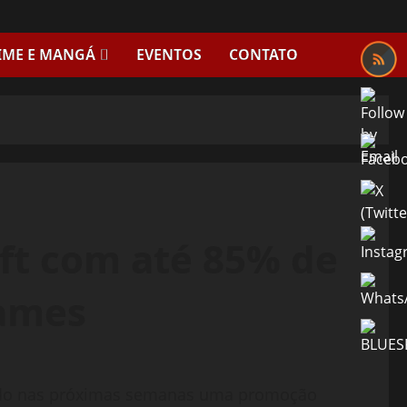
IME E MANGÁ
EVENTOS
CONTATO
oft com até 85% de
ames
zendo nas próximas semanas uma promoção