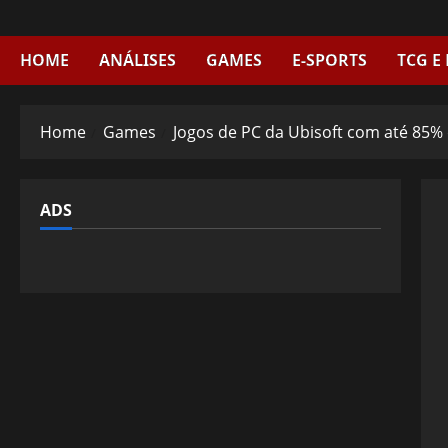
Skip
to
content
HOME
ANÁLISES
GAMES
E-SPORTS
TCG E
Home
Games
Jogos de PC da Ubisoft com até 85
ADS