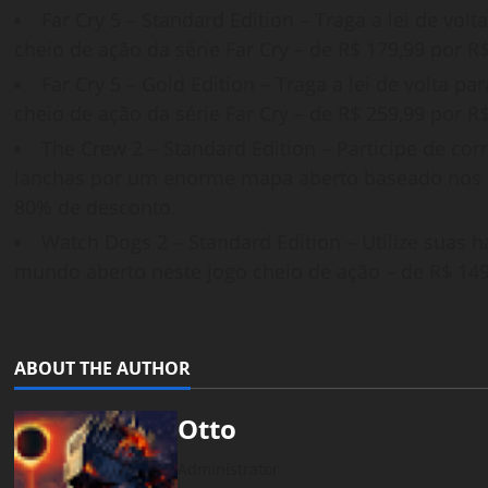
Far Cry 5 – Standard Edition – Traga a lei de vo
cheio de ação da série Far Cry – de R$ 179,99 por 
Far Cry 5 – Gold Edition – Traga a lei de volta 
cheio de ação da série Far Cry – de R$ 259,99 por 
The Crew 2 – Standard Edition – Participe de corr
lanchas por um enorme mapa aberto baseado nos Es
80% de desconto.
Watch Dogs 2 – Standard Edition – Utilize suas
mundo aberto neste jogo cheio de ação – de R$ 149
ABOUT THE AUTHOR
Otto
Administrator