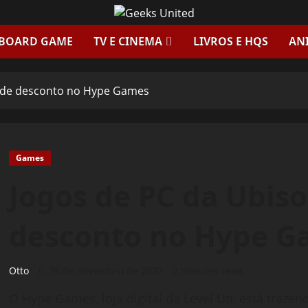
 BOARD GAME
TV E CINEMA
LIVROS E HQS
AN
% de desconto no Hype Games
Games
Jogos de PC da Ubis
desconto no Hype G
Otto
25 de novembro de 2022
2 minutes read
O Hype Games, loja digital da Level Up, está tra