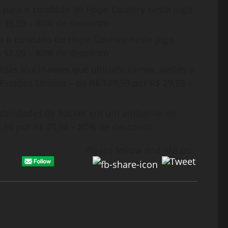
lta para o condado de Hope Country neste jogo
R$ 35,99 – 80% de desconto
para o condado de Hope Country neste jogo
R$ 51,99 – 80% de desconto
idas alucinantes que utilizam carros, aviões e
tados Unidos – de R$ 149,99 por R$ 29,99 –
 habilidades de hacker em um ambiente de
,90 por R$ 29,98 – 80% de desconto
Please follow and like us: