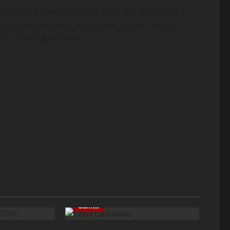
abalho. Sempre interessado em aprender e
nça e aficionado por Board games. Altas
do incansavelmente.
Games