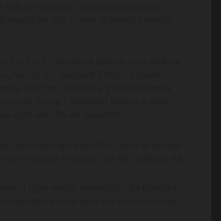
té 85% de desconto, jogadores poderão
ranquia Far Cry, Prince of Persia e Watch
mo, Far Cry 3 – Standard Edition, com 85% de
on, Far Cry 5 – Standard Edition e Golden
 Persia: The Two Thrones e Prince of Persia
: Fenyx Rising – Standard Edition e Watch
idos com até 75% de desconto.
igos de uma ilha no pacífico cheia de piratas
 momentos de emoção – de R$ 59,99 por R$
lore o Egito antigo neste título da franquia
e suspense da série para um ambiente novo –