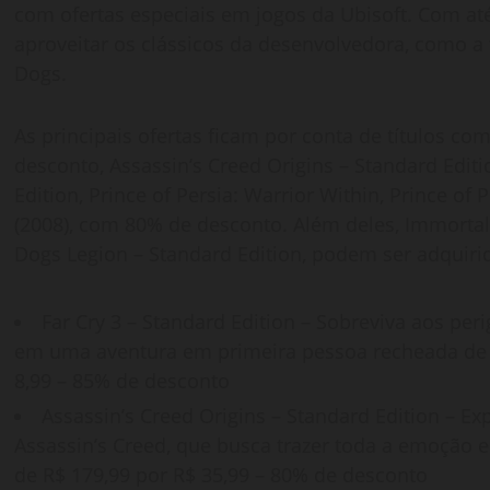
com ofertas especiais em jogos da Ubisoft. Com a
aproveitar os clássicos da desenvolvedora, como a f
Dogs.
As principais ofertas ficam por conta de títulos co
desconto, Assassin’s Creed Origins – Standard Editi
Edition, Prince of Persia: Warrior Within, Prince of
(2008), com 80% de desconto. Além deles, Immortals
Dogs Legion – Standard Edition, podem ser adquir
Far Cry 3 – Standard Edition – Sobreviva aos per
em uma aventura em primeira pessoa recheada de
8,99 – 85% de desconto
Assassin’s Creed Origins – Standard Edition – Exp
Assassin’s Creed, que busca trazer toda a emoção 
de R$ 179,99 por R$ 35,99 – 80% de desconto