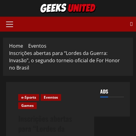
Skip
to
content
Primary
Menu
Home
Eventos
Inscrições abertas para “Lordes da Guerra:
Invasão”, o segundo torneio oficial de For Honor
no Brasil
ADS
e-Sports
Eventos
Games
Inscrições abertas
para “Lordes da