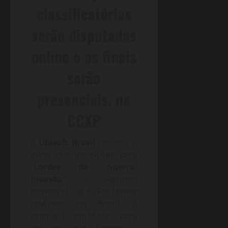
classificatórias
serão disputadas
online e as finais
serão
presenciais, na
CCXP
A
Ubisoft Brasil
anuncia o
início das inscrições para
“
Lordes da Guerra:
Invasão
“, o segundo
torneio oficial de For Honor
realizado no Brasil. A
principal novidade para