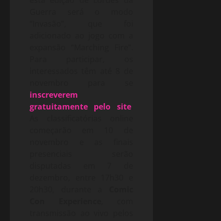
esta edição de Lordes da
Guerra será o modo
“Invasão”, que foi
adicionado ao jogo com a
expansão “Marching Fire”.
Para participar, os
interessados têm até 8 de
novembro para se
inscreverem
gratuitamente pelo site
.
As classificatórias online
começarão em 10 de
novembro e as finais
presenciais serão
disputadas em 7 de
dezembro, entre 17h30 e
20h30, durante a
Comic
Con Experience
, com
transmissão ao vivo pelos