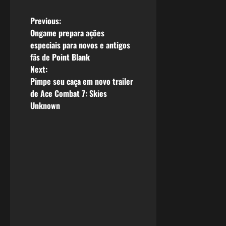
P
Previous:
Ongame prepara ações
o
especiais para novos e antigos
fãs de Point Blank
s
Next:
Pimpe seu caça em novo trailer
t
de Ace Combat 7: Skies
n
Unknown
a
v
i
g
a