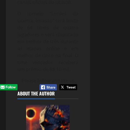
canais oficiais da Ubisoft.
O torneio “Lordes da
Guerra: Invasão” terá limite
de 64 times de quatro
jogadores e será disputado
em melhor de três durante
as etapas online e em
melhor de cinco na final. O
time vencedor receberá
um prêmio de R$ 10 mil.
Please follow and like us:
ABOUT THE AUTHOR