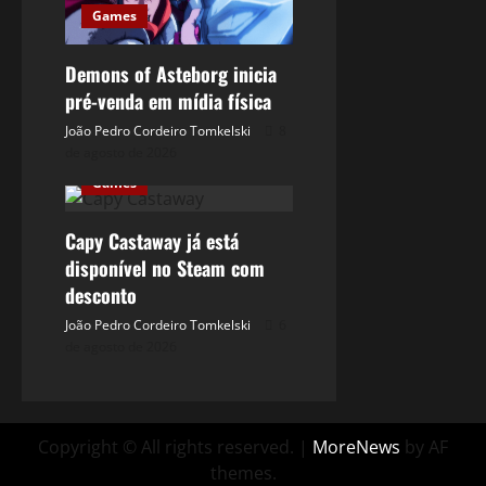
Games
Demons of Asteborg inicia
pré-venda em mídia física
João Pedro Cordeiro Tomkelski
8
de agosto de 2026
Games
Capy Castaway já está
disponível no Steam com
desconto
João Pedro Cordeiro Tomkelski
6
de agosto de 2026
Copyright © All rights reserved.
|
MoreNews
by AF
themes.