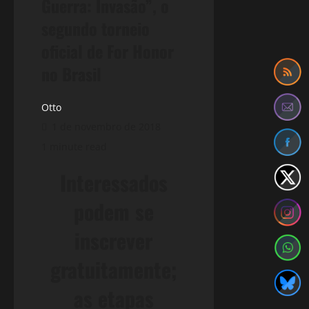
Guerra: Invasão”, o
segundo torneio
oficial de For Honor
no Brasil
Otto
1 de novembro de 2018
1 minute read
Interessados
podem se
inscrever
gratuitamente;
as etapas