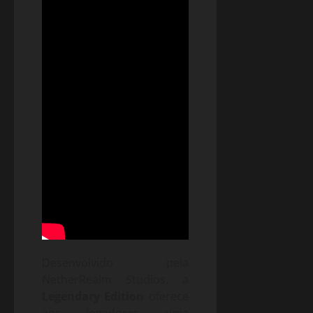
Desenvolvido pela
NetherRealm Studios, a
Legendary Edition
oferece