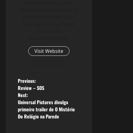
conhecer mais. Gamer
desde criança e aficionado
por Board games. Altas
madrugadas jogando e
trabalhando
incansavelmente.
Visit Website
View All Posts
P
Previous:
Review – SOS
o
Next:
Universal Pictures divulga
s
primeiro trailer de O Mistério
Do Relógio na Parede
t
n