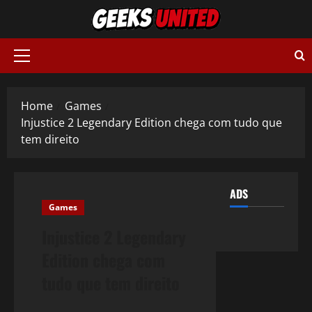
Skip
to
content
Primary
Menu
Home
Games
Injustice 2 Legendary Edition chega com tudo que
tem direito
ADS
Games
Injustice 2 Legendary
Edition chega com
tudo que tem direito