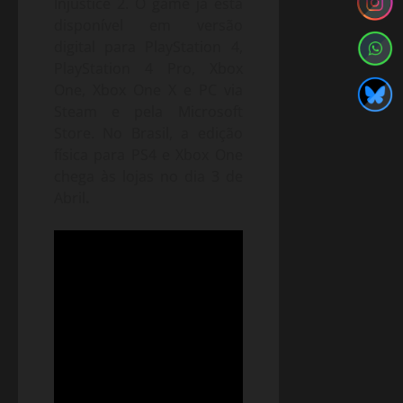
Injustice 2. O game já está
disponível em versão
digital para PlayStation 4,
PlayStation 4 Pro, Xbox
One, Xbox One X e PC via
Steam e pela Microsoft
Store. No Brasil, a edição
física para PS4 e Xbox One
chega às lojas no dia 3 de
Abril
.