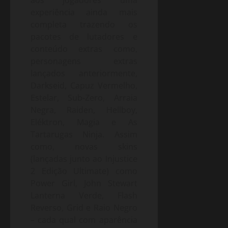
aos jogadores uma
experiência ainda mais
completa trazendo os
pacotes de lutadores e
conteúdo extras como,
personagens extras
lançados anteriormente,
Darkseid, Capuz Vermelho,
Estelar, Sub-Zero, Arraia
Negra, Raiden, Hellboy,
Eléktron, Magia e As
Tartarugas Ninja. Assim
como, novas skins
(lançadas junto ao Injustice
2 Edição Ultimate) como
Power Girl, John Stewart
Lanterna Verde, Flash
Reverso, Grid e Raio Negro
– cada qual com aparência