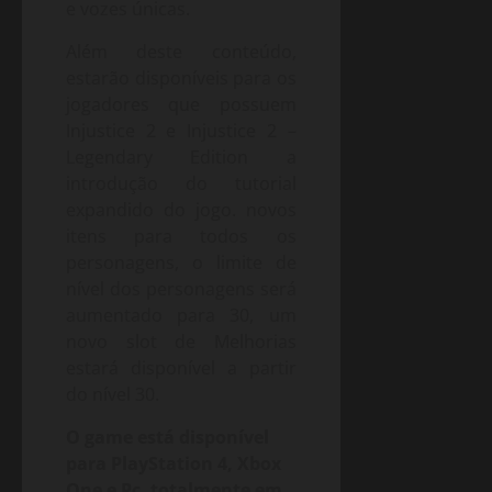
e vozes únicas.
Além deste conteúdo,
estarão disponíveis para os
jogadores que possuem
Injustice 2 e Injustice 2 –
Legendary Edition a
introdução do tutorial
expandido do jogo. novos
itens para todos os
personagens, o limite de
nível dos personagens será
aumentado para 30, um
novo slot de Melhorias
estará disponível a partir
do nível 30.
O game está disponível
para PlayStation 4, Xbox
One e Pc, totalmente em