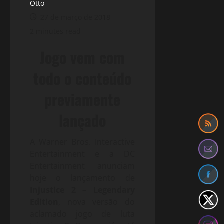
Otto
27 de março de 2018
2 minutes read
Jogo vem com
todo o conteúdo
previamente
lançado
A Warner Bros. Interactive
Entertainment e a DC
Entertainment anunciam
hoje o lançamento de
Injustice 2 – Legendary
Edition
, nova versão do
aclamado jogo de luta