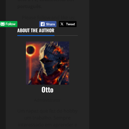
português.
Please follow and like us:
ABOUT THE AUTHOR
Otto
Administrator
Um rapaz que fez do hobby
um trabalho. Sempre
interessado em aprender e