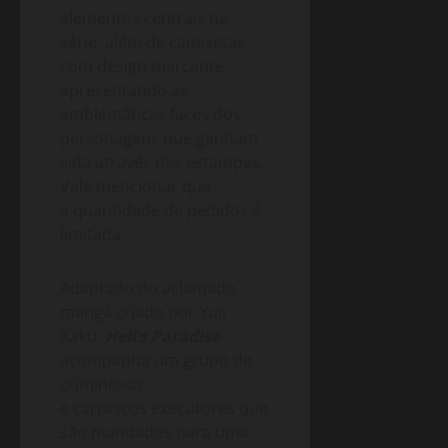
elementos centrais na
série, além de camisetas
com design marcante
apresentando as
emblemáticas faces dos
personagens que ganham
vida através das estampas.
Vale mencionar que
a quantidade de pedidos é
limitada.
Adaptado do aclamado
mangá criado por Yuji
Kaku,
Hell’s Paradise
acompanha um grupo de
criminosos
e carrascos executores que
são mandados para uma