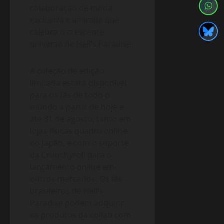
colaboração de moda
exclusiva e limitada que
celebra o crescente
universo de Hell’s Paradise.
A coleção de edição
limitada estará disponível
para os fãs de todo o
mundo a partir de hoje e
até 31 de agosto, tanto em
lojas físicas quanto online
no Japão, e com o suporte
da Crunchyroll para o
lançamento online em
outros mercados. Os fãs
brasileiros de Hell’s
Paradise podem adquirir
os produtos da collab com