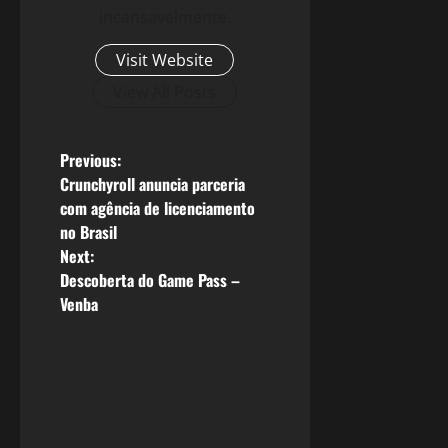
incansavelmente.
Visit Website
View All Posts
P
Previous:
Crunchyroll anuncia parceria
o
com agência de licenciamento
no Brasil
s
Next:
Descoberta do Game Pass –
t
Venba
n
a
v