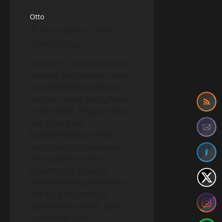
Otto
25 de agosto de 2023
2 minutes read
Ground Y, a marca de alta
costura que propõe novas
possibilidades na moda
com seu estilo sem gênero
e sem idade, inspirando-se
nos princípios
fundamentais de Yohji
Yamamoto, estabeleceu
uma parceria com a
Crunchyroll, a marca
internacional que oferece
aos fãs a experiência
suprema de anime, para
apresentar uma