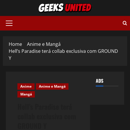
Skip
to
content
Primary
Menu
Home
Anime e Mangá
Hell’s Paradise terá collab exclusiva com GROUND
Y
ADS
Anime
Anime e Mangá
Mangá
Hell’s Paradise terá
collab exclusiva com
GROUND Y