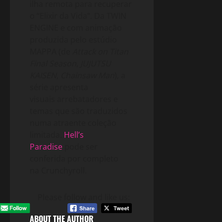
ilha remota para recuperar
o “Elixir da Vida”. Da TWIN
ENGINE e com animação
produzida pelo estúdio
MAPPA (de
Attack on Titan
Final Season
,
JUJUTSU
KAISEN
,
Chainsaw Man
), a
série apresenta
visuais arrebatadores e
temas que são traduzidos
numa atraente coleção
limitada.
Hell’s
Paradise
pode ser
conferida por completo
na Crunchyroll.
Please follow and like us:
ABOUT THE AUTHOR