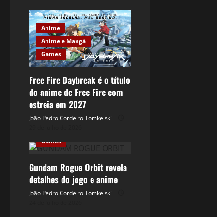
Anime
Anime e Mangá
Games
Free Fire Daybreak é o título
do anime de Free Fire com
estreia em 2027
Anime
João Pedro Cordeiro Tomkelski
29 de julho de 2026
Anime e Mangá
Games
Gundam Rogue Orbit revela
detalhes do jogo e anime
João Pedro Cordeiro Tomkelski
24 de julho de 2026