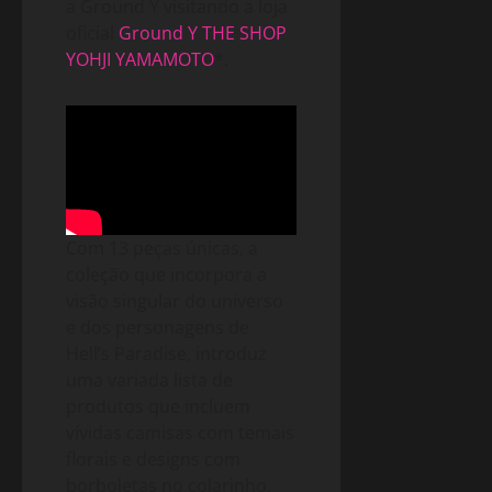
a Ground Y visitando a loja
oficial
Ground Y THE SHOP
YOHJI YAMAMOTO
*.
Com 13 peças únicas, a
coleção que incorpora a
visão singular do universo
e dos personagens de
Hell’s Paradise, introduz
uma variada lista de
produtos que incluem
vívidas camisas com temais
florais e designs com
borboletas no colarinho,