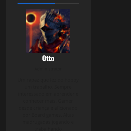
Otto
Administrator
Um rapaz que fez do hobby
um trabalho. Sempre
interessado em aprender e
conhecer mais. Gamer
desde criança e aficionado
por Board games. Altas
madrugadas jogando e
trabalhando