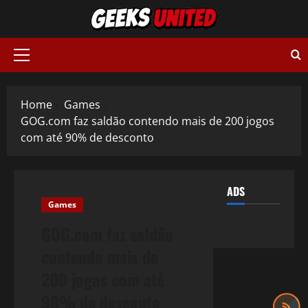
Skip
to
content
Primary
Menu
Home
Games
GOG.com faz saldão contendo mais de 200 jogos
com até 90% de desconto
ADS
Games
GOG.com faz saldão
contendo mais de
200 jogos com até
90% de desconto