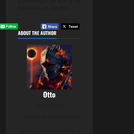
A promoção vai até 25 de
setembro, às 19h BRT.
Please follow and like us:
ABOUT THE AUTHOR
Otto
Administrator
Um rapaz que fez do hobby
um trabalho. Sempre
interessado em aprender e