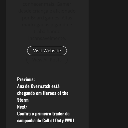
conhecer mais. Gamer
desde criança e aficionado
por Board games. Altas
madrugadas jogando e
trabalhando
incansavelmente.
Visit Website
View All Posts
P
Previous:
Ana de Overwatch está
o
chegando em Heroes of the
Storm
s
Next:
Confira o primeiro trailer da
t
campanha de Call of Duty WWII