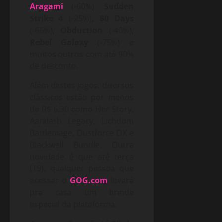
Aragami
(-60%),
Sudden
Strike 4
(-25%)
, 80 Days
(-66%),
Obduction
(-40%),
Rebel Galaxy
(-75%) e
muitos outros com até 90%
de desconto.
Além destes jogos, diversos
clássicos estão por menos
de R$ 6,30 como Her Story,
Aarklash Legacy, Lichdom
Battlemage, Dustforce DX e
Blackwell Bundle. Outra
novidade é que até terça
(19), qualquer pessoa que
acessar o
GOG.com
levará
pra casa um brinde
especial da plataforma.