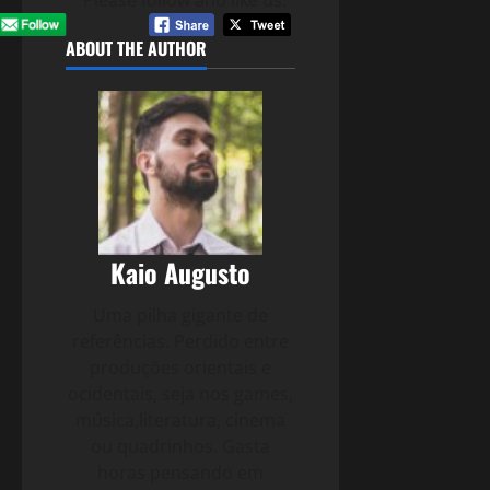
Please follow and like us:
ABOUT THE AUTHOR
Kaio Augusto
Uma pilha gigante de
referências. Perdido entre
produções orientais e
ocidentais, seja nos games,
música,literatura, cinema
ou quadrinhos. Gasta
horas pensando em