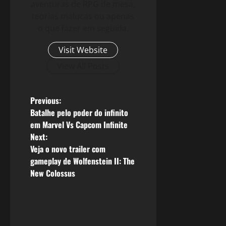
aventuras de RPG de mesa,
teorias malucas ou apenas
o que fazer em seguida.
Visit Website
View All Posts
P
Previous:
Batalhe pelo poder do infinito
o
em Marvel Vs Capcom Infinite
Next:
s
Veja o novo trailer com
gameplay de Wolfenstein II: The
t
New Colossus
n
a