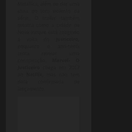
Metallica, além de dar uma
ideia do tom violento da
série. O trailer também
mostra como a cidade de
Nova Iorque está reagindo
a volta do
Justiceiro,
enquanto o anti-herói
tenta revelar uma
conspiração.
Marvel- O
Justiceiro
chega em 2017
ao
Netflix
, mas não tem
data confirmada de
lançamento.