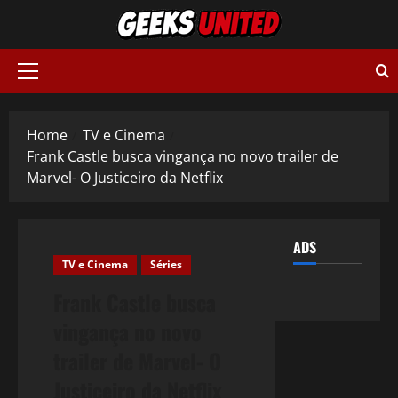
Skip
to
content
Primary
Menu
Home
TV e Cinema
Frank Castle busca vingança no novo trailer de
Marvel- O Justiceiro da Netflix
ADS
TV e Cinema
Séries
Frank Castle busca
vingança no novo
trailer de Marvel- O
Justiceiro da Netflix