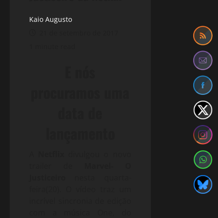
Kaio Augusto
21 de setembro de 2017
1 minute read
E nós
procuramos uma
data de
lançamento
A
Netflix
divulgou o novo
trailer de
Marvel- O
Justiceiro
nesta quarta-
feira(20). O vídeo traz um
incrível sincronia de edição
com a música One, do