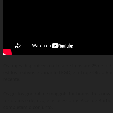
Os trajes disponíveis na Loja de Itens até 25 de ju
estilos reativos e variante LEGO, e o Traje Olivia R
recente.
Os gestos good 4 u e maggots for brains, três nova
for brains e deja vu, e os acessórios Asas de Borbo
completam o conjunto.