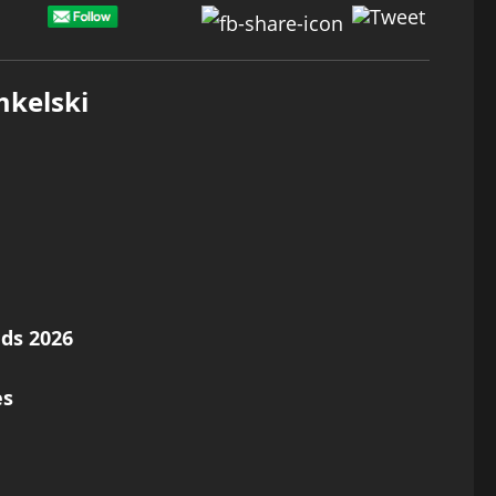
mkelski
ds 2026
es