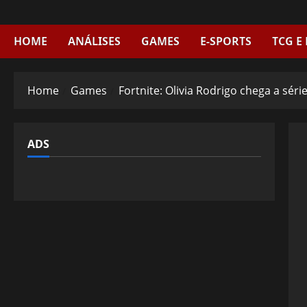
Skip
to
content
HOME
ANÁLISES
GAMES
E-SPORTS
TCG E
Home
Games
Fortnite: Olivia Rodrigo chega a séri
ADS