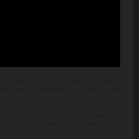
lho incluem o Traje Olivia Rodrigo SOUR, com
odrigo Lover Girl, inspirado em seu álbum mais
s Jam Tracks, incluindo drop dead, maggots
leta e Coleção de Adesivos Inflamáveis