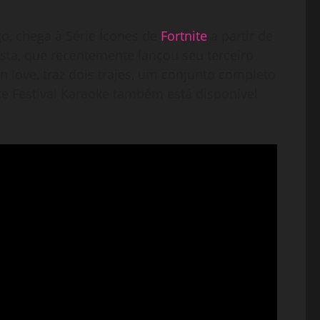
o, chega à Série Ícones de
Fortnite
a partir de
rtista, que recentemente lançou seu terceiro
in love, traz dois trajes, um conjunto completo
te Festival Karaoke também está disponível