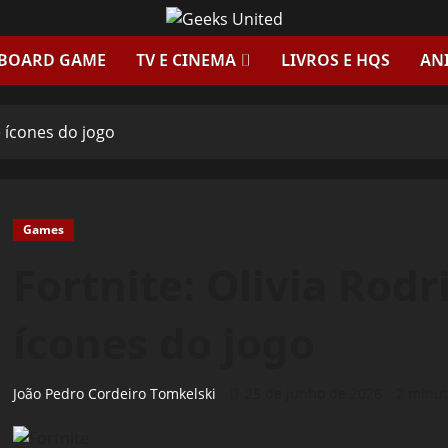
 BOARD GAME
TV E CINEMA
LIVROS E HQS
AN
e ícones do jogo
Games
Fortnite: Olivia Rodr
ícones do jogo
João Pedro Cordeiro Tomkelski
25 de junho de 2026
2 minut