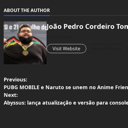
ABOUT THE AUTHOR
João Pedro Cordeiro To
Administrator
Visit Website
View All Posts
P
Previous:
PUBG MOBILE e Naruto se unem no Anime Frien
o
Next:
Abyssus: lança atualização e versão para consol
s
t