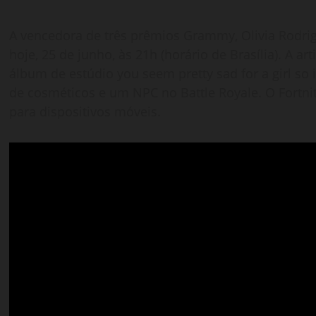
A vencedora de três prêmios Grammy, Olivia Rodrig
hoje, 25 de junho, às 21h (horário de Brasília). A a
álbum de estúdio you seem pretty sad for a girl so 
de cosméticos e um NPC no Battle Royale. O Fortni
para dispositivos móveis.