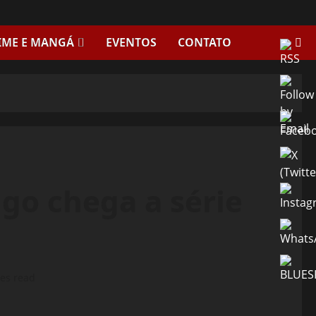
IME E MANGÁ
EVENTOS
CONTATO
igo chega a série
es read