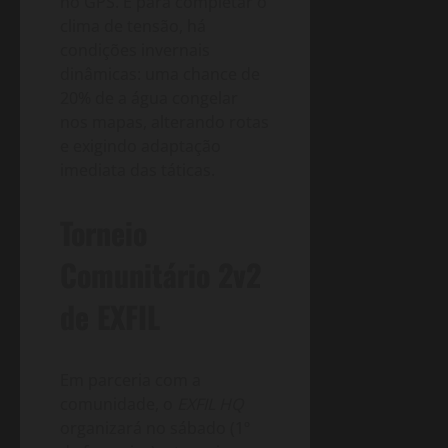
no GPS. E para completar o
clima de tensão, há
condições invernais
dinâmicas: uma chance de
20% de a água congelar
nos mapas, alterando rotas
e exigindo adaptação
imediata das táticas.
Torneio
Comunitário 2v2
de EXFIL
Em parceria com a
comunidade, o
EXFIL HQ
organizará no sábado (1º