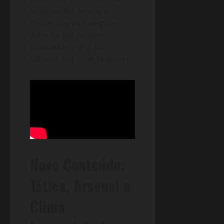
novo modo, armas e
mecânicas estratégicas,
além de um torneio
comunitário 2v2 no
sábado, dia 1º de Fevereiro.
Novo Conteúdo:
Tática, Arsenal e
Clima