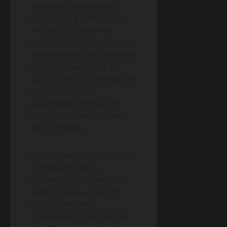
granadas, ampliando as
opções para combates à
distância ou embates
corpo a corpo. Já o GPS foi
redesenhado para oferecer
uma visão ampliada em
duas mãos e um relógio de
referência rápida,
garantindo informações
críticas em meio ao caos
dos combates.
Para organizar estratégias,
a novidade são os
Fireteams, que permitem
dividir o esquadrão em
grupos menores,
rastreados em tempo real