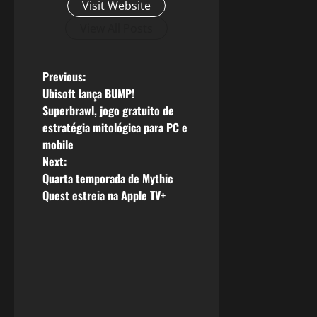
Visit Website
View All Posts
P
Previous:
Ubisoft lança BUMP!
o
Superbrawl, jogo gratuito de
estratégia mitológica para PC e
s
mobile
Next:
t
Quarta temporada de Mythic
n
Quest estreia na Apple TV+
a
v
i