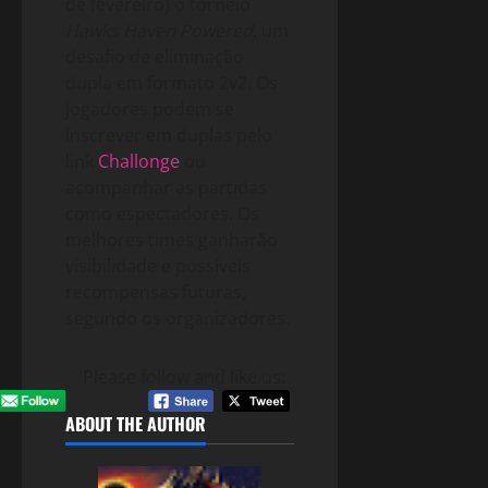
de fevereiro) o torneio
Hawks Haven Powered
, um
desafio de eliminação
dupla em formato 2v2. Os
jogadores podem se
inscrever em duplas pelo
link
Challonge
ou
acompanhar as partidas
como espectadores. Os
melhores times ganharão
visibilidade e possíveis
recompensas futuras,
segundo os organizadores.
Please follow and like us:
ABOUT THE AUTHOR