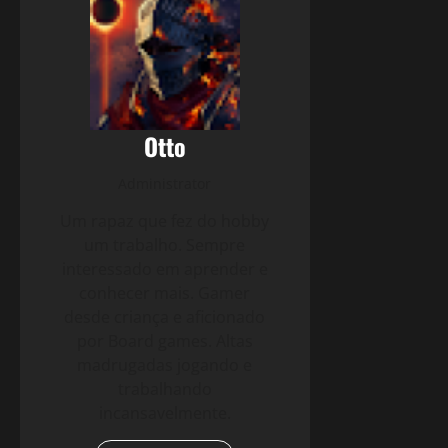
Otto
Administrator
Um rapaz que fez do hobby
um trabalho. Sempre
interessado em aprender e
conhecer mais. Gamer
desde criança e aficionado
por Board games. Altas
madrugadas jogando e
trabalhando
incansavelmente.