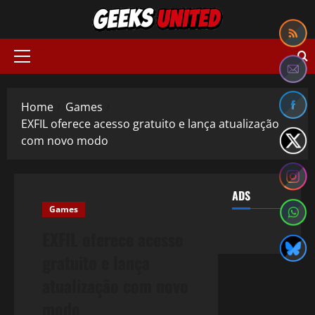
Skip
to
content
Primary
Menu
Home
Games
EXFIL oferece acesso gratuito e lança atualização
com novo modo
ADS
Games
EXFIL oferece acesso
gratuito e lança
atualização com novo
modo