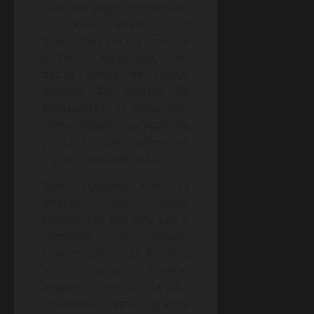
salas de jogos presenciais
no Brasil, anuncia sua
quarta sala para a unidade
Jardins, localizada no
bairro nobre da capital
paulista:
Os Piratas de
Montserrat
. O tema tem
como desafio escapar de
piratas europeus antes que
o grupo seja executado.
Tudo acontece com os
piratas do navio
Montserrat, que está sob o
comando do temido
Capitão Ghost. El Pancho,
um marujo traidor,
negociou com a Marinha
holandesa uma grande