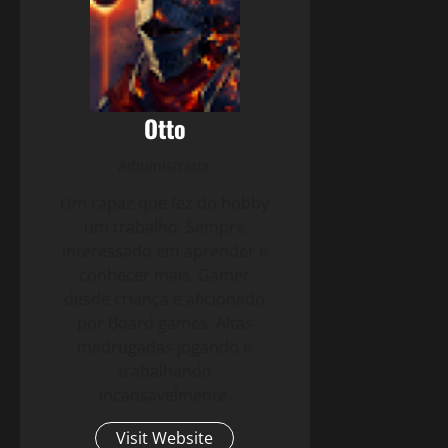
Otto
Administrator
Um rapaz que fez do hobby
um trabalho. Sempre
interessado em aprender e
conhecer mais. Gamer
desde criança e aficionado
por Board games. Altas
madrugadas jogando e
trabalhando
incansavelmente.
Visit Website