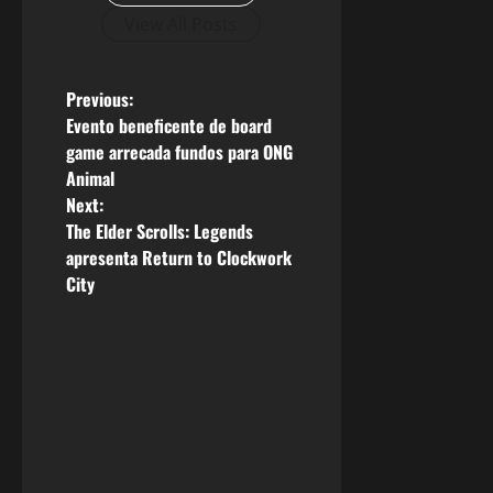
View All Posts
P
Previous:
Evento beneficente de board
o
game arrecada fundos para ONG
Animal
s
Next:
The Elder Scrolls: Legends
t
apresenta Return to Clockwork
n
City
a
v
i
g