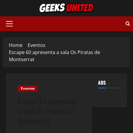
Skip
to
content
Primary
Menu
Home
Eventos
Escape 60 apresenta a sala Os Piratas de
Montserrat
ADS
Eventos
Escape 60 apresenta
a sala Os Piratas de
Montserrat