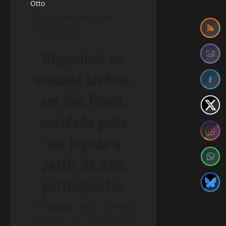
Otto
31 de outubro de 2017
1 minute read
Disponível na
unidade Jardins,
em São Paulo,
novidade pode
ser jogada a
partir de dois
participantes
O
Escape 60
, primeira
empresa a desenvolver