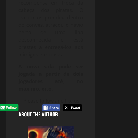
recompensa em troca da
cabeça dos piratas. O
traidor os prendeu dentro
do convés, atracou o navio
perto de uma ilha
desconhecida e está
prestes a entregá-los aos
inimigos europeus.
A nova sala pode ser
jogada a partir de dois
jogadores até, no
máximo, oito.
Please follow and like us:
ABOUT THE AUTHOR