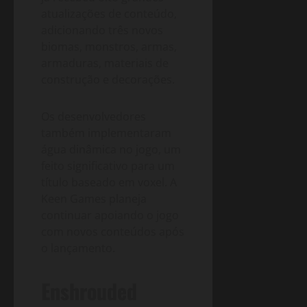
atualizações de conteúdo,
adicionando três novos
biomas, monstros, armas,
armaduras, materiais de
construção e decorações.
Os desenvolvedores
também implementaram
água dinâmica no jogo, um
feito significativo para um
título baseado em voxel. A
Keen Games planeja
continuar apoiando o jogo
com novos conteúdos após
o lançamento.
Enshrouded