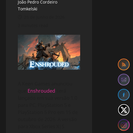
João Pedro Cordeiro
Tomkelski
25 de junho de 2026
2 minutes read
A Keen Games anunciou
que
Enshrouded
será
lançado em sua versão 1.0
para PC, PlayStation 5 e
PlayStation 5 Pro em 15 de
outubro de 2026. A versão
para Xbox Series X|S