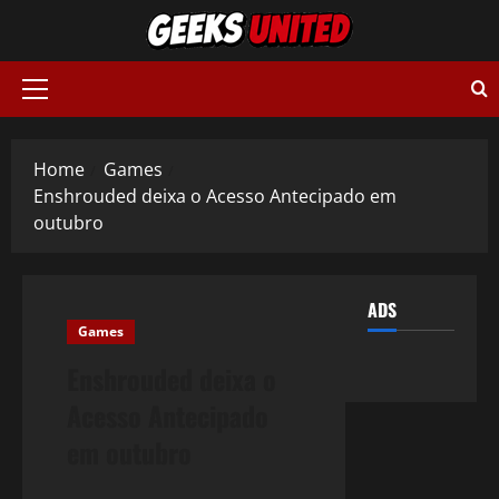
Skip
to
content
Primary
Menu
Home
Games
Enshrouded deixa o Acesso Antecipado em
outubro
ADS
Games
Enshrouded deixa o
Acesso Antecipado
em outubro