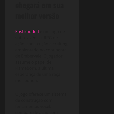
chegará em sua
melhor versão
Enshrouded
é um jogo de
sobrevivência, RPG de
ação, construção e crafting,
ambientado no continente
de Embervale. O jogador
assume o papel de
Flameborn, a última
esperança de uma raça
moribunda.
O jogo oferece um sistema
de construção com
ferramentas voxel,
combate de ação com