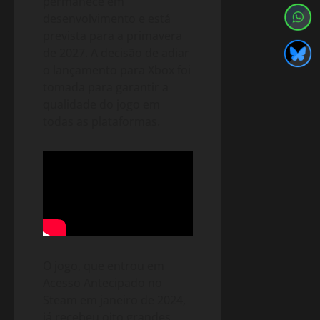
permanece em
desenvolvimento e está
prevista para a primavera
de 2027. A decisão de adiar
o lançamento para Xbox foi
tomada para garantir a
qualidade do jogo em
todas as plataformas.
O jogo, que entrou em
Acesso Antecipado no
Steam em janeiro de 2024,
já recebeu oito grandes