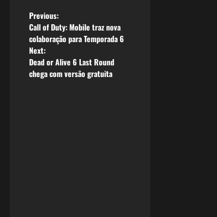
P
Previous:
Call of Duty: Mobile traz nova
o
colaboração para Temporada 6
Next:
s
Dead or Alive 6 Last Round
chega com versão gratuita
t
n
a
v
i
g
a