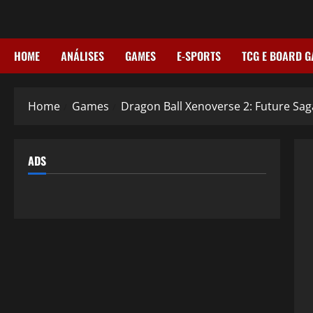
Skip
to
content
HOME
ANÁLISES
GAMES
E-SPORTS
TCG E BOARD 
Home
Games
Dragon Ball Xenoverse 2: Future Saga
ADS