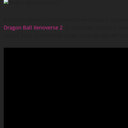
A Bandai Namco Entertainment anunciou o lançamen
Dragon Ball Xenoverse 2
. O conteúdo conclui a ave
Future Saga, encerrando quase uma década de lanç