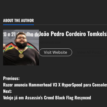
ABOUT THE AUTHOR
João Pedro Cordeiro Tomkels
Administrator
Visit Website
View All Posts
P
Previous:
Razer anuncia Hammerhead V3 X HyperSpeed para Console
o
Next:
s
Veleje já em Assassin’s Creed Black Flag Resynced