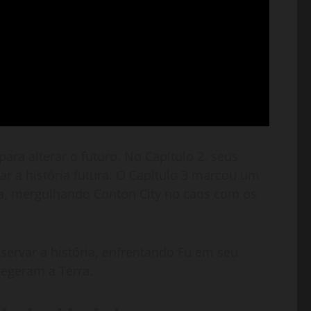
ra alterar o futuro. No Capítulo 2, seus
r a história futura. O Capítulo 3 marcou um
za, mergulhando Conton City no caos com os
servar a história, enfrentando Fu em seu
tegeram a Terra.