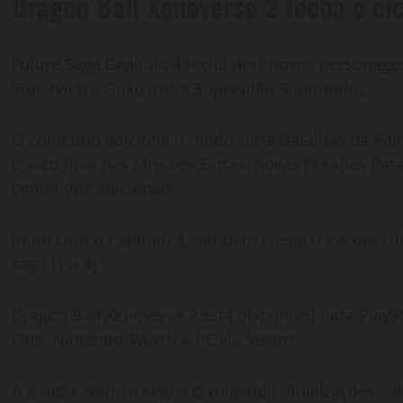
Dragon Ball Xenoverse 2 fecha o cic
Future Saga Capítulo 4 inclui dois novos personage
Supervilã) e Goku (Ultra Supervilão Suprimido).
O conteúdo adiciona o modo Ultra Batalhas da Pat
o arco final das Missões Extras, novas Missões Paral
conteúdos adicionais.
Junto com o Capítulo 4, também chega o Pacote Fut
saga (1 a 4).
Dragon Ball Xenoverse 2 está disponível para PlaySt
One, Nintendo Switch e PC via Steam.
A Bandai Namco segue divulgando atualizações so