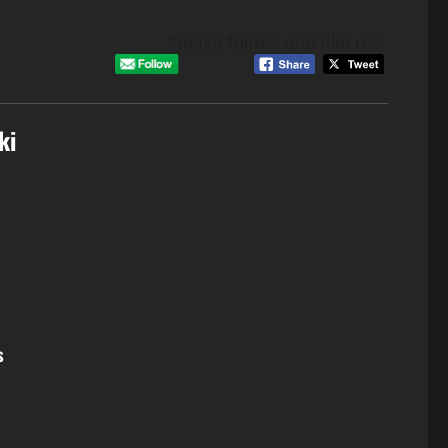
Please follow and like us:
ki
s