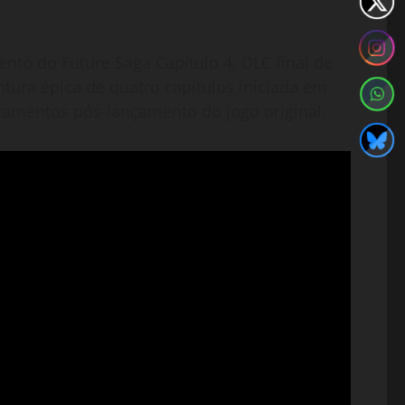
to do Future Saga Capítulo 4, DLC final de
ntura épica de quatro capítulos iniciada em
amentos pós-lançamento do jogo original.