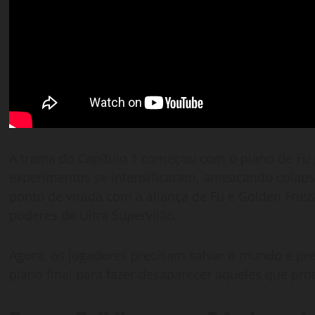
A trama do Capítulo 1 começou com o plano de Fu pa
experimentos se intensificaram, ameaçando colapsa
ponto de virada com a aliança de Fu e Golden Frie
poderes de Ultra Supervilão.
Agora, os jogadores precisam salvar o mundo e pre
plano final para fazer desaparecer aqueles que pro