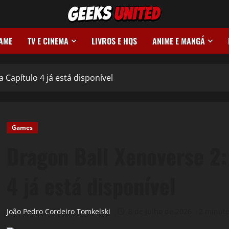
GAME
TV E CINEMA
LIVROS E HQS
ANIME E MANGÁ
 Capítulo 4 já está disponível
Games
Dragon Ball Xenoverse 2:
4 já está disponível
João Pedro Cordeiro Tomkelski
8 de julho de 2026
2 minute