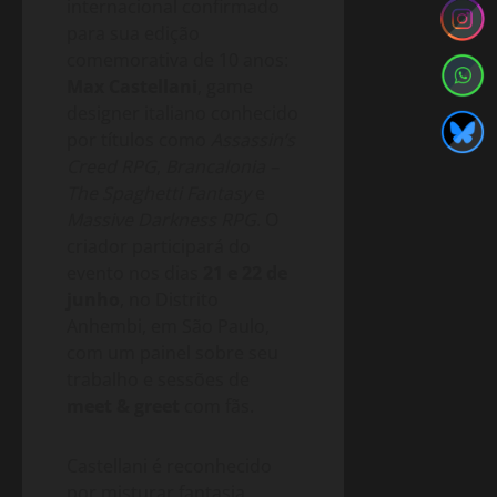
internacional confirmado
para sua edição
comemorativa de 10 anos:
Max Castellani
, game
designer italiano conhecido
por títulos como
Assassin’s
Creed RPG
,
Brancalonia –
The Spaghetti Fantasy
e
Massive Darkness RPG
. O
criador participará do
evento nos dias
21 e 22 de
junho
, no Distrito
Anhembi, em São Paulo,
com um painel sobre seu
trabalho e sessões de
meet & greet
com fãs.
Castellani é reconhecido
por misturar fantasia