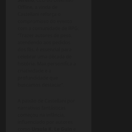
Offline, a vinda de
Castellani reforça o
compromisso do evento
com a comunidade de RPG:
“Trazer autores de peso,
atendendo aos pedidos
dos fãs, é essencial para
celebrar uma década de
história. Max personifica a
criatividade e a
profundidade que
buscamos destacar”.
A paixão de Castellani por
narrativas fantásticas
começou na infância,
influenciado por autores
como
Ursula K. Le Guin
e