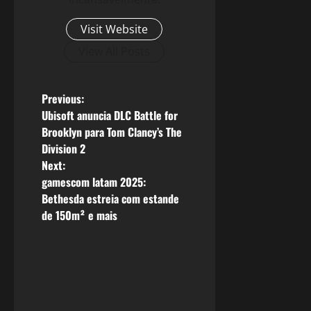
Visit Website
View All Posts
P
Previous:
Ubisoft anuncia DLC Battle for
o
Brooklyn para Tom Clancy’s The
Division 2
s
Next:
gamescom latam 2025:
t
Bethesda estreia com estande
n
de 150m² e mais
a
v
i