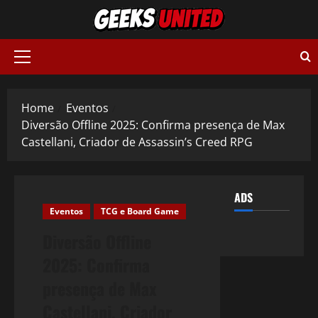
Skip
to
content
Primary
Menu
Home
Eventos
Diversão Offline 2025: Confirma presença de Max
Castellani, Criador de Assassin’s Creed RPG
ADS
Eventos
TCG e Board Game
Diversão Offline
2025: Confirma
presença de Max
Castellani, Criador