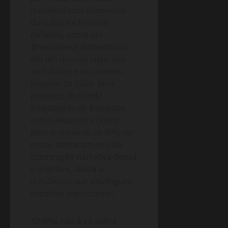
medieval com elementos
da cultura e história
italianas, como em
Brancalonia
, ambientado
em um mundo inspirado
no folclore e na comédia
popular da Itália. Seus
projetos, incluindo
adaptações de franquias
como
Assassin’s Creed
para o universo de RPG de
mesa, destacam-se pela
construção narrativa densa
e imersiva, aliada a
mecânicas que privilegiam
escolhas impactantes.
“O RPG não é só sobre