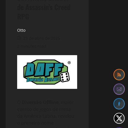
de Assassin’s Creed
RPG
Otto
23 de abril de 2025
2 minutes read
O
Diversão Offline
, maior
evento de jogos de mesa
da América Latina, revelou
o primeiro nome