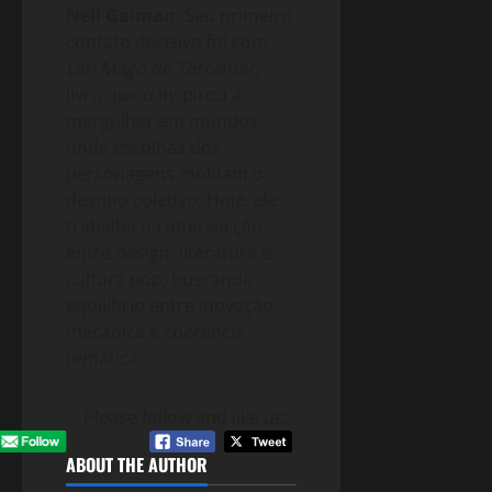
Neil Gaiman
. Seu primeiro
contato decisivo foi com
Um Mago de Terramar
,
livro que o inspirou a
mergulhar em mundos
onde escolhas dos
personagens moldam o
destino coletivo. Hoje, ele
trabalha na intersecção
entre design, literatura e
cultura pop, buscando
equilíbrio entre inovação
mecânica e coerência
temática.
Please follow and like us:
ABOUT THE AUTHOR