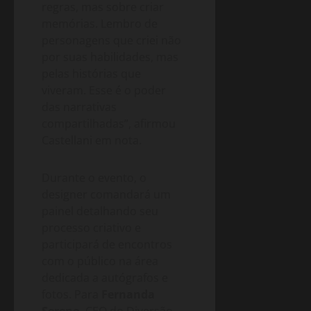
regras, mas sobre criar
memórias. Lembro de
personagens que criei não
por suas habilidades, mas
pelas histórias que
viveram. Esse é o poder
das narrativas
compartilhadas”, afirmou
Castellani em nota.
Durante o evento, o
designer comandará um
painel detalhando seu
processo criativo e
participará de encontros
com o público na área
dedicada a autógrafos e
fotos. Para
Fernanda
Sereno
, CEO do Diversão