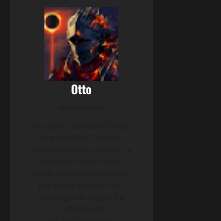
Otto
Administrator
Um rapaz que fez do hobby
um trabalho. Sempre
interessado em aprender e
conhecer mais. Gamer
desde criança e aficionado
por Board games. Altas
madrugadas jogando e
trabalhando
incansavelmente.