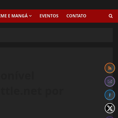
IME E MANGÁ
EVENTOS
CONTATO
ponível
ttle.net por