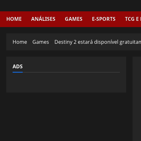
Skip
to
content
HOME
ANÁLISES
GAMES
E-SPORTS
TCG E
Home
Games
Destiny 2 estará disponível gratuit
ADS