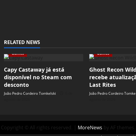
RELATED NEWS
Games
Games
Capy Castaway já está
Ghost Recon Wil
disponível no Steam com
recebe atualizaç
desconto
Last Rites
João Pedro Cordeiro Tomkelski
6 de
João Pedro Cordeiro Tomkel
agosto de 2026
agosto de 2026
Copyright © All rights reserved.
|
MoreNews
by AF themes.