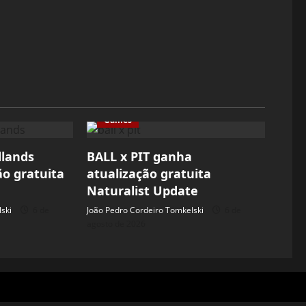
Games
dlands
BALL x PIT ganha
ão gratuita
atualização gratuita
Naturalist Update
ski
6 de
João Pedro Cordeiro Tomkelski
6 de
agosto de 2026