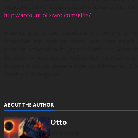
jogadores sejam capazes de reivindicar a sua lice
http://account.blizzard.com/gifts/
.
Aqueles que já são jogadores de Destiny 2 n
disponível em nenhum outro lugar, que estará
primeiro aniversário do jogo na Battle.net. Além d
de testar o novo modo “Artimanha” de Destiny 2
durante o fim de semana livre do Artimanha. O m
Destiny 2: Renegados.
ABOUT THE AUTHOR
Otto
Administrator