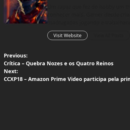
Um rapaz que fez do hobby um tr
conhecer mais. Gamer desde cria
madrugadas jogando e trabalhan
Visit Website
View All Posts
P
Previous:
Crítica – Quebra Nozes e os Quatro Reinos
o
Next:
CCXP18 – Amazon Prime Video participa pela pr
s
t
n
a