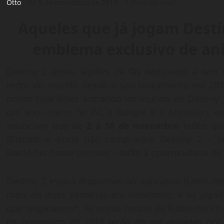
Otto
5 de novembro de 2018
2 minutes read
Aqueles que já jogam Dest
emblema exclusivo de aniv
Destiny 2 atraiu legiões de fãs dedicados e tem
redor do mundo desde o seu lançamento em 2017
novos Guardiões entrando no mundo de Destiny 
um ano inteiro no PC, a Bungie e a Activision, e
anunciam que de
2 a 18 de novembro
todos que
Blizzard e ainda não compraram Destiny 2 – o
Battle.net nesse período – terão a oportunidade de 
Destiny 2 estará disponível no aplicativo Battle.n
mais de duas semanas em novembro, e os jogado
que resgatarem*. As novas contas da Battle.net cria
de novembro de 2018 terão de ser ativadas por