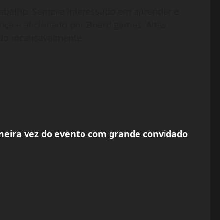
abalho. Sempre interessado em aprender e
nça e aficionado por Board games. Altas
do incansavelmente.
imeira vez do evento com grande convidado