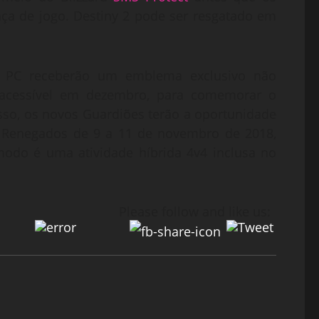
nça de jogo. Destiny 2 pode ser resgatado em
o PC receberão um emblema exclusivo não
 acessível em dezembro, para comemorar o
isso, os novos Guardiões terão a oportunidade
: Renegados de 9 a 11 de novembro de 2018,
odo é uma atividade híbrida 4v4 inclusa no
Please follow and like us: