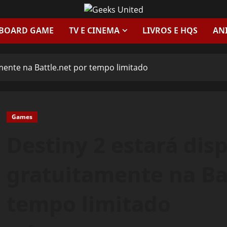
 BOARD GAME
TV E CINEMA
LIVROS E HQS
AN
amente na Battle.net por tempo limitado
Games
Destiny 2 estará dis
gratuitamente na Ba
tempo limitado