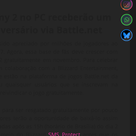
iny 2 no PC receberão um
ersário via Battle.net
 sido apreciado por milhões de jogadores ao
. Agora, essa base de fãs deve crescer com
2 gratuitamente em novembro. Para celebrar
m colaboração com a Blizzard Entertainment,
 estão na plataforma de jogos Battle.net da
u quaisquer usuários que se inscrevam na
reivindicar o jogo gratuitamente.
et para ser resgatado gratuitamente por pouco
res terão a oportunidade de baixá-lo assim
das após as 15h (horário de Brasília) do dia 2
 meio do Blizzard
SMS Protect
antes que os