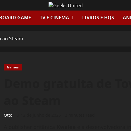
 BOARD GAME
TV E CINEMA
LIVROS E HQS
AN
a ao Steam
Games
Demo gratuita de To
ao Steam
Otto
12 de junho de 2025
2 minutes read
A publisher britânica
Kwalee
e a desenvolvedora 