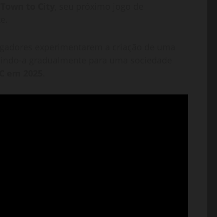
e
Town to City
, seu próximo jogo de
e.
jogadores experimentarem a criação de uma
luindo-a gradualmente para uma sociedade
C em 2025
.