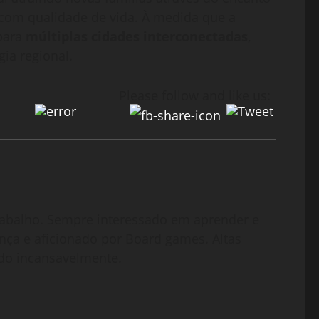
com qualidade de vida. À medida que a
 para
múltiplas cidades interconectadas
,
ia regional.
Please follow and like us:
abalho. Sempre interessado em aprender e
nça e aficionado por Board games. Altas
do incansavelmente.