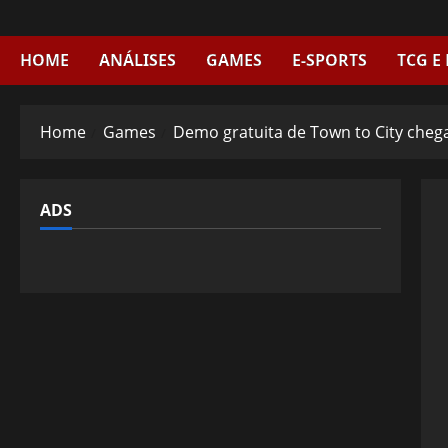
Skip
to
content
HOME
ANÁLISES
GAMES
E-SPORTS
TCG E
Home
Games
Demo gratuita de Town to City cheg
ADS