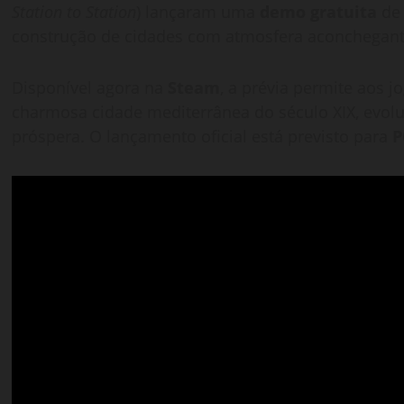
Station to Station
) lançaram uma
demo gratuita
d
construção de cidades com atmosfera aconchegant
Disponível agora na
Steam
, a prévia permite aos 
charmosa cidade mediterrânea do século XIX, evo
próspera. O lançamento oficial está previsto para
P