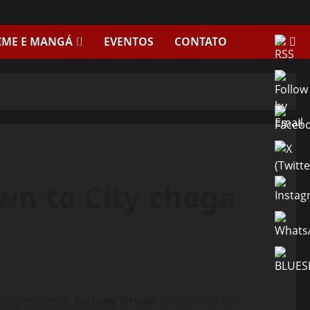
IME E MANGÁ
EVENTOS
CONTATO
wn to City chega
independente
Galaxy Grove
(criadores de