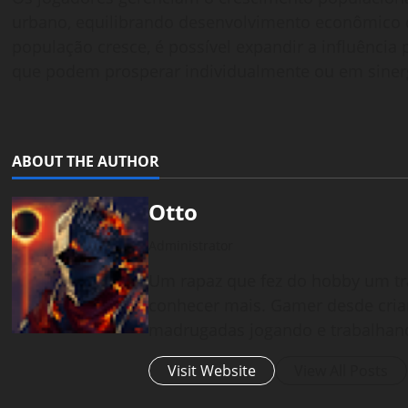
urbano, equilibrando desenvolvimento econômico 
população cresce, é possível expandir a influência
que podem prosperar individualmente ou em sinerg
ABOUT THE AUTHOR
Otto
Administrator
Um rapaz que fez do hobby um tr
conhecer mais. Gamer desde cria
madrugadas jogando e trabalhan
Visit Website
View All Posts