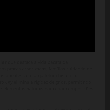
iler
que destaca a vida pacata da
m praças arborizadas, famílias cuidando de
ons quentes com arquitetura histórica.
to City
elimina a rigidez de grids, permitindo
 e elementos naturais para criar composições
 atraindo novas famílias através do encanto