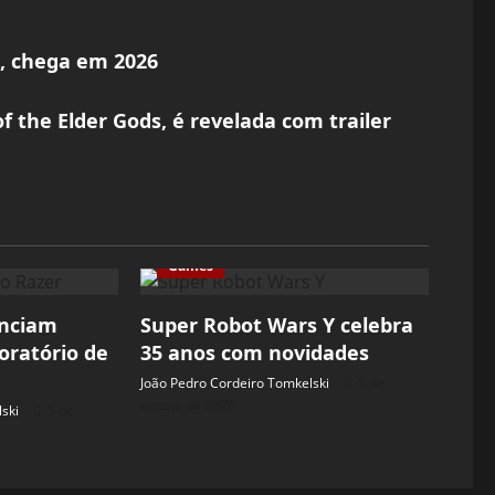
X, chega em 2026
of the Elder Gods, é revelada com trailer
Games
unciam
Super Robot Wars Y celebra
oratório de
35 anos com novidades
João Pedro Cordeiro Tomkelski
5 de
agosto de 2026
ski
5 de