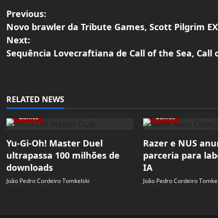
P
Previous:
Novo brawler da Tribute Games, Scott Pilgrim E
o
Next:
Sequência Lovecraftiana de Call of the Sea, Call 
s
t
n
RELATED NEWS
a
Games
Games
v
Yu-Gi-Oh! Master Duel
Razer e NUS an
ultrapassa 100 milhões de
parceria para lab
i
downloads
IA
g
João Pedro Cordeiro Tomkelski
5 de
João Pedro Cordeiro Tomkel
agosto de 2026
agosto de 2026
a