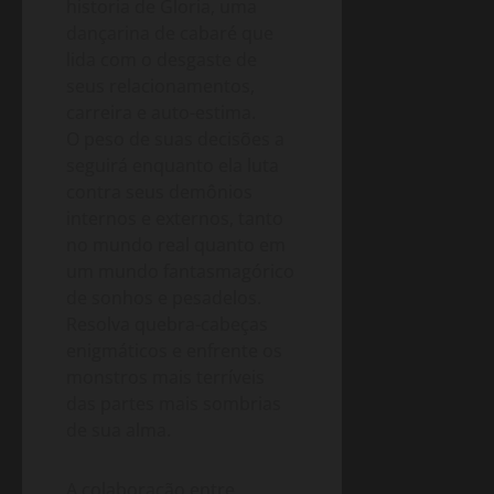
historia de Gloria, uma
dançarina de cabaré que
lida com o desgaste de
seus relacionamentos,
carreira e auto-estima.
O peso de suas decisões a
seguirá enquanto ela luta
contra seus demônios
internos e externos, tanto
no mundo real quanto em
um mundo fantasmagórico
de sonhos e pesadelos.
Resolva quebra-cabeças
enigmáticos e enfrente os
monstros mais terríveis
das partes mais sombrias
de sua alma.
A colaboração entre