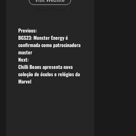
Visit Website
View All Posts
P
Previous:
BGS23: Monster Energy é
o
confirmada como patrocinadora
master
s
Next:
Chilli Beans apresenta nova
t
coleção de óculos e relógios da
n
Marvel
a
v
i
g