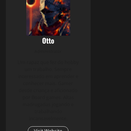
Otto
Administrator
Um rapaz que fez do hobby
um trabalho. Sempre
interessado em aprender e
conhecer mais. Gamer
desde criança e aficionado
por Board games. Altas
madrugadas jogando e
trabalhando
incansavelmente.