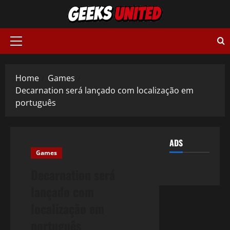
Skip
to
content
Primary
Menu
Home
Games
Decarnation será lançado com localização em
português
ADS
Games
Decarnation será
lançado com
localização em
português