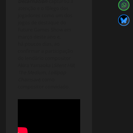
Decarnation
capturou a
atenção e o fôlego dos
jogadores como um dos
jogos de destaque do
Future Games Show em
março deste ano e,
há poucos dias, ao
confirmar a participação
do lendário compositor
Akira Yamaoka (
Silent Hill
,
The Medium
,
Lollipop
Chainsaw
) como
compositor convidado.