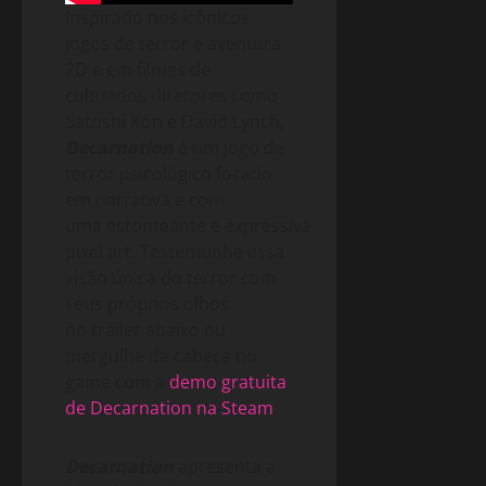
Inspirado nos icônicos
jogos de terror e aventura
2D e em filmes de
cultuados diretores como
Satoshi Kon e David Lynch,
Decarnation
é um jogo de
terror psicológico focado
em narrativa e com
uma estonteante e expressiva
pixel art. Testemunhe essa
visão única do terror com
seus próprios olhos
no trailer abaixo ou
mergulhe de cabeça no
game com a
demo gratuita
de Decarnation na Steam
.
Decarnation
apresenta a