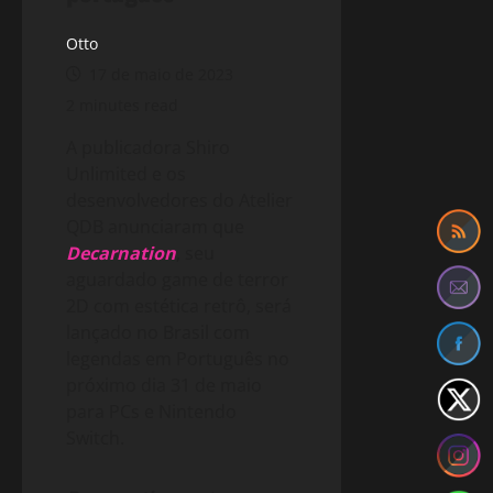
Otto
17 de maio de 2023
2 minutes read
A publicadora Shiro
Unlimited e os
desenvolvedores do Atelier
QDB anunciaram que
Decarnation
, seu
aguardado game de terror
2D com estética retrô, será
lançado no Brasil com
legendas em Português no
próximo dia 31 de maio
para PCs e Nintendo
Switch.