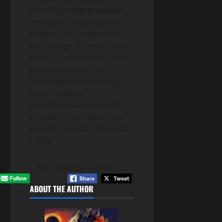
Yamaoka e
Decarnation
resultará em dez faixas
originais do compositor
para o jogo, trazendo seu
estilo característico para o
projeto. A música de
Yamaoka é conhecida por
suas melodias
assombrosas e atmosfera
arrepiante, tornando-o a
escolha perfeita para essa
trilha.
Please follow and like us:
ABOUT THE AUTHOR