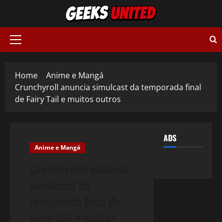
Skip
to
content
Primary
Menu
Home
Anime e Mangá
Crunchyroll anuncia simulcast da temporada final
de Fairy Tail e muitos outros
ADS
Anime e Mangá
Crunchyroll anuncia
simulcast da
temporada final de
Fairy Tail e muitos