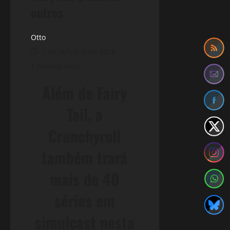
outros
Otto
7 de outubro de 2018
1 minute read
Além de Fairy
Tail, a
Crunchyroll
também trará
mais de 40
séries em
simulcast nesta