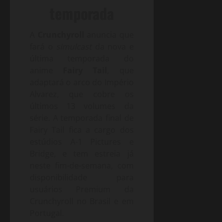
temporada
A
Crunchyroll
anuncia que
fará o
simulcast
da nova e
última temporada do
anime
Fairy Tail
, que
adaptará o arco do Império
Alvarez, que cobre os
últimos 13 volumes da
série. A temporada final de
Fairy Tail fica a cargo dos
estúdios A-1 Pictures e
Bridge, e tem estreia já
neste fim-de-semana, com
disponibilidade para
usuários Premium da
Crunchyroll no Brasil e em
Portugal.