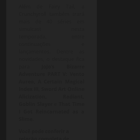
Além de Fairy Tail, a
Crunchyroll também trará
mais de 40 séries em
simulcast nesta
temporada, entre
continuações e
lançamentos. Dentre as
novidades, o destaque fica
para
JoJo’s Bizarre
Adventure PART V: Vento
Aureo,
A Certain Magical
Index III,
Sword Art Online
Alicization,
Radiant,
Goblin Slayer
e
That Time
I Got Reincarnated as a
Slime.
Você pode conferir a
relação completa de