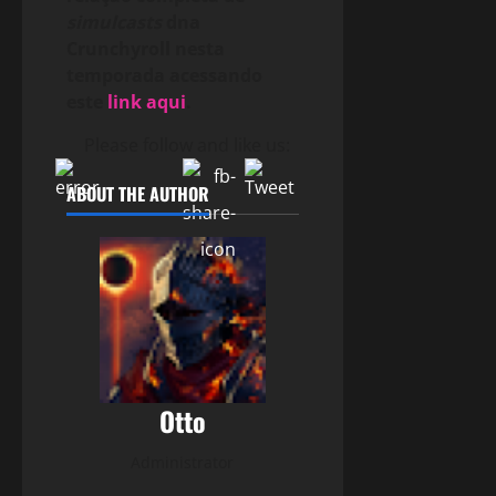
simulcasts
dna
Crunchyroll nesta
temporada acessando
este
link aqui
.
Please follow and like us:
ABOUT THE AUTHOR
Otto
Administrator