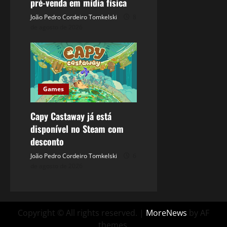
pré-venda em mídia física
João Pedro Cordeiro Tomkelski
8
de agosto de 2026
Games
Capy Castaway já está
disponível no Steam com
desconto
João Pedro Cordeiro Tomkelski
6
de agosto de 2026
Copyright © All rights reserved.
|
MoreNews
by AF
themes.