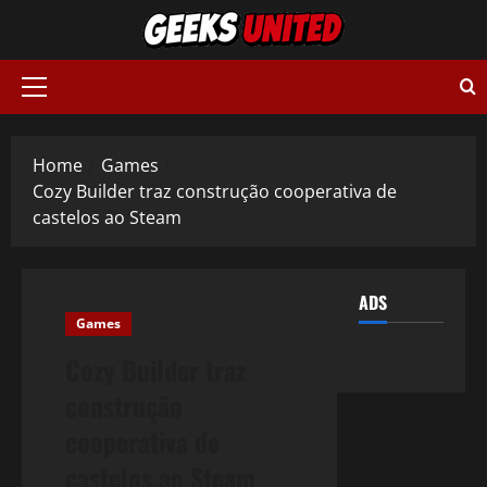
Skip
to
content
Primary
Menu
Home
Games
Cozy Builder traz construção cooperativa de
castelos ao Steam
ADS
Games
Cozy Builder traz
construção
cooperativa de
castelos ao Steam