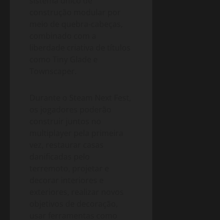
sistema único de
construção modular por
meio de quebra-cabeças,
combinado com a
liberdade criativa de títulos
como Tiny Glade e
Townscaper.
Durante o Steam Next Fest,
os jogadores poderão
construir juntos no
multiplayer pela primeira
vez, restaurar casas
danificadas pelo
terremoto, projetar e
decorar interiores e
exteriores, realizar novos
objetivos de decoração,
usar ferramentas como