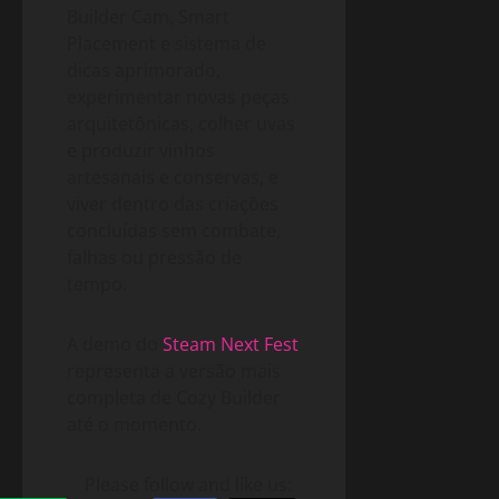
Builder Cam, Smart
Placement e sistema de
dicas aprimorado,
experimentar novas peças
arquitetônicas, colher uvas
e produzir vinhos
artesanais e conservas, e
viver dentro das criações
concluídas sem combate,
falhas ou pressão de
tempo.
A demo do
Steam Next Fest
representa a versão mais
completa de Cozy Builder
até o momento.
Please follow and like us: