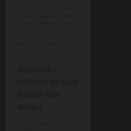
próspero e agora está em
ruínas. Como construtor
do vale, o jogador restaura
casas danificadas, ajuda a
revitalizar o campo e cria
seu próprio retiro entre
vinhedos e colinas
ensolaradas.
Aproveite a
calmaria de Cozy
Builder com
amigos
O jogo apresenta um