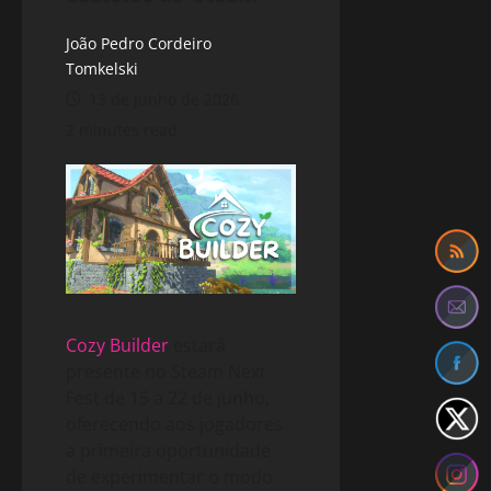
João Pedro Cordeiro
Tomkelski
13 de junho de 2026
2 minutes read
Cozy Builder
estará
presente no Steam Next
Fest de 15 a 22 de junho,
oferecendo aos jogadores
a primeira oportunidade
de experimentar o modo