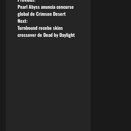
P
Pearl Abyss anuncia concurso
o
global de Crimson Desert
Next:
s
Turnbound recebe skins
crossover de Dead by Daylight
t
n
a
v
i
g
a
t