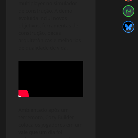
multiplayer no simulador
de construção. A demo
evoluída inclui novos
objetivos, ferramentas de
construção, peças
arquitetônicas e melhorias
de qualidade de vida.
Ambientado após um
terremoto, Cozy Builder
coloca os jogadores em um
vale que um dia foi