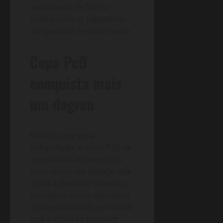
acontecerá de forma
online, com os jogadores
competindo remotamente.
Copa PcD
conquista mais
um degrau
Mais do que uma
competição, a Copa PcD se
consolidou ao longo dos
anos como um espaço que
ajuda a destacar talentos,
incentivar novas iniciativas
de acessibilidade e mostrar
que a inclusão também