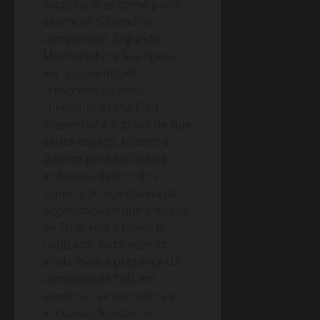
exceção, mas como parte
essencial do cenário
competitivo. Segundo
Machadinho e Suuhgetsu,
ver a comunidade
crescendo e agora
chegando a uma final
presencial é a prova de que
existe espaço, talento e
público para iniciativas
inclusivas dentro dos
esports. A expectativa da
organização é que a edição
de 2026 seja a maior já
realizada, fortalecendo
ainda mais a presença da
comunidade PcD em
eventos, campeonatos e
iniciativas ligadas ao