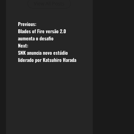
View All Posts
P
Previous:
Blades of Fire versão 2.0
o
aumenta o desafio
Next:
s
SNK anuncia novo estúdio
liderado por Katsuhiro Harada
t
n
a
v
i
g