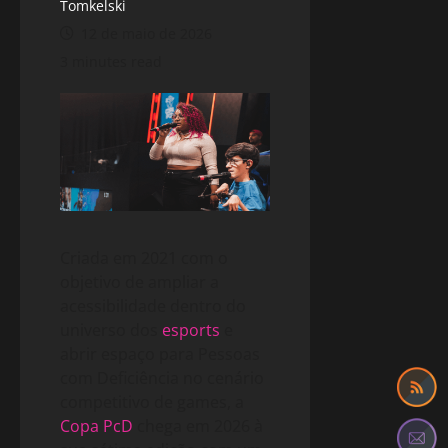
Tomkelski
12 de maio de 2026
3 minutes read
Criada em 2021 com o
objetivo de ampliar a
acessibilidade dentro do
universo dos
esports
e
abrir espaço para Pessoas
com Deficiência no cenário
competitivo de games, a
Copa PcD
chega em 2026 à