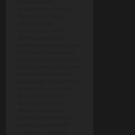
divulgado pelos
organizadores. No dia 16
de maio, acontece o
primeiro dia do
campeonato, com a
definição dos times
semifinalistas. No dia 17 de
maio, serão realizadas as
semifinais, que definirão os
finalistas e os participantes
da disputa de terceiro e
quarto lugar. A grande final
presencial está marcada
para o dia 20 de junho,
durante o Game Fest
Minas, com os times
finalistas presentes no
evento. Já a disputa de
terceiro e quarto lugar