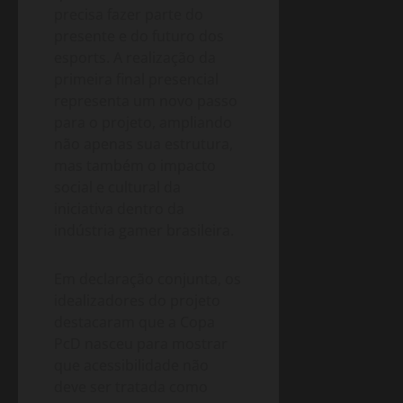
precisa fazer parte do
presente e do futuro dos
esports. A realização da
primeira final presencial
representa um novo passo
para o projeto, ampliando
não apenas sua estrutura,
mas também o impacto
social e cultural da
iniciativa dentro da
indústria gamer brasileira.
Em declaração conjunta, os
idealizadores do projeto
destacaram que a Copa
PcD nasceu para mostrar
que acessibilidade não
deve ser tratada como