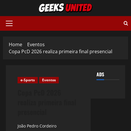
Skip
to
content
Primary
Menu
Home
Eventos
Copa PcD 2026 realiza primeira final presencial
ADS
e-Sports
Eventos
Copa PcD 2026
realiza primeira final
presencial
João Pedro Cordeiro