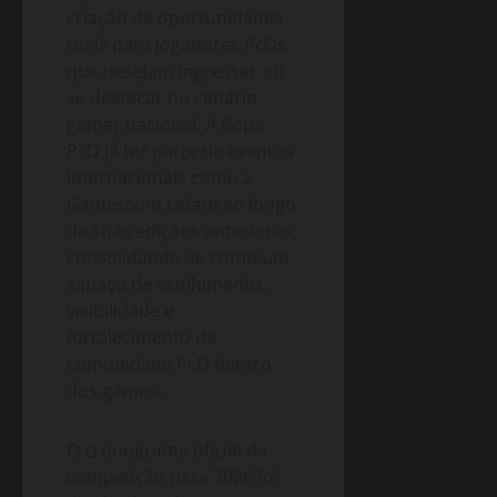
criação de oportunidades
reais para jogadores PcDs
que desejam ingressar ou
se destacar no cenário
gamer nacional. A Copa
PcD já fez parte de eventos
internacionais como a
Gamescom Latam ao longo
de suas edições anteriores,
consolidando-se como um
espaço de acolhimento,
visibilidade e
fortalecimento da
comunidade PcD dentro
dos games.
O cronograma oficial da
competição para 2026 foi