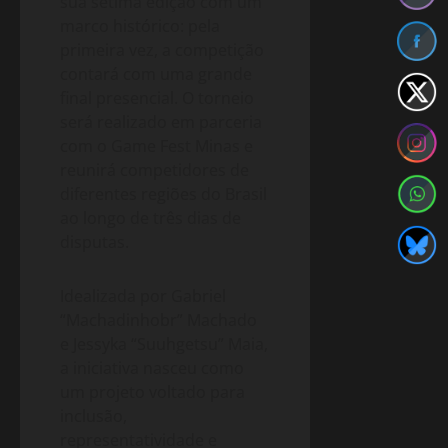
sua sétima edição com um
marco histórico: pela
primeira vez, a competição
contará com uma grande
final presencial. O torneio
será realizado em parceria
com o Game Fest Minas e
reunirá competidores de
diferentes regiões do Brasil
ao longo de três dias de
disputas.
Idealizada por Gabriel
“Machadinhobr” Machado
e Jessyka “Suuhgetsu” Maia,
a iniciativa nasceu como
um projeto voltado para
inclusão,
representatividade e