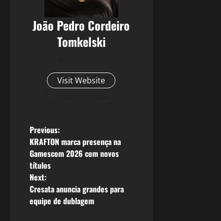
João Pedro Cordeiro
Tomkelski
Administrator
Visit Website
View All Posts
P
Previous:
KRAFTON marca presença na
o
Gamescom 2026 com novos
títulos
s
Next:
Cresata anuncia grandes para
t
equipe de dublagem
n