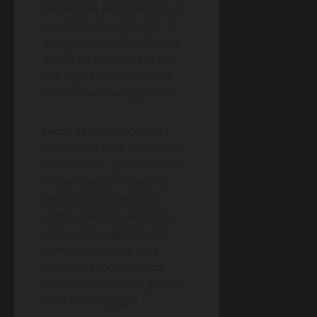
de ofertas, lançamentos e
experiências especiais. A
ação começa oficialmente
em 25 de junho, com um
Pré-Jogo Nuuvem que já
traz ofertas antecipadas.
Entre as mecânicas da
campanha está o Carrinho
dos Sonhos, parceria com
influenciadores onde os
seguidores montam e
compartilham carrinhos
ideais com sugestão de
nome de cupom, e os
criadores escolhem os
mais criativos para ganhar
créditos em jogos.