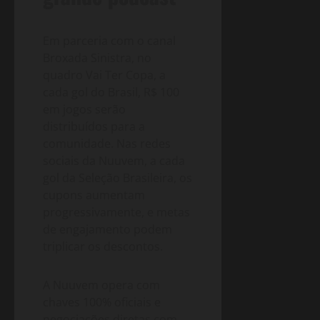
Em parceria com o canal
Broxada Sinistra, no
quadro Vai Ter Copa, a
cada gol do Brasil, R$ 100
em jogos serão
distribuídos para a
comunidade. Nas redes
sociais da Nuuvem, a cada
gol da Seleção Brasileira, os
cupons aumentam
progressivamente, e metas
de engajamento podem
triplicar os descontos.
A Nuuvem opera com
chaves 100% oficiais e
negociações diretas com