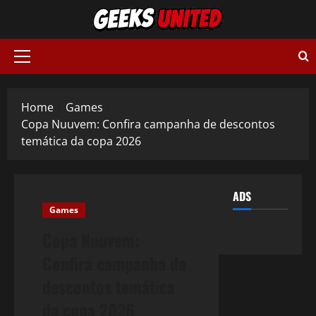
Skip
to
content
Primary
Menu
Home
Games
Copa Nuuvem: Confira campanha de descontos
temática da copa 2026
ADS
Games
Copa Nuuvem:
Confira campanha de
descontos temática
da copa 2026