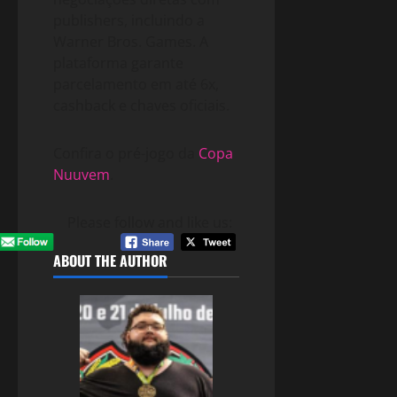
publishers, incluindo a
Warner Bros. Games. A
plataforma garante
parcelamento em até 6x,
cashback e chaves oficiais.
Confira o pré-jogo da
Copa
Nuuvem
.
Please follow and like us:
ABOUT THE AUTHOR