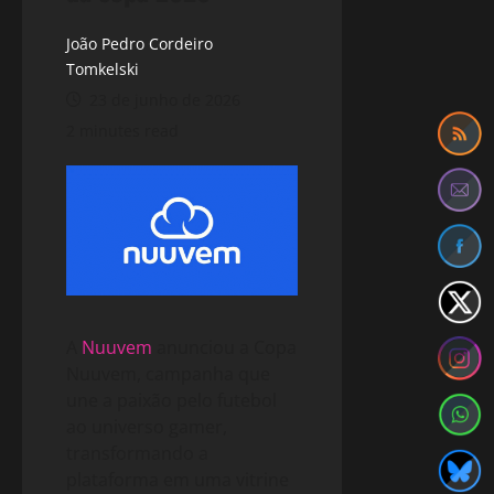
João Pedro Cordeiro
Tomkelski
23 de junho de 2026
2 minutes read
A
Nuuvem
anunciou a Copa
Nuuvem, campanha que
une a paixão pelo futebol
ao universo gamer,
transformando a
plataforma em uma vitrine