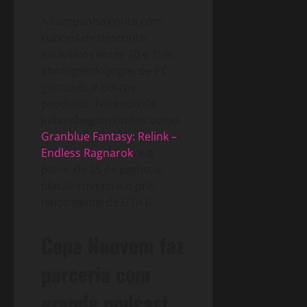
A campanha conta com
cupons de desconto
exclusivos entre 10 e 15%,
abrangendo jogos de PC,
gift cards e outros
produtos. No início de
julho chegam títulos como
Granblue Fantasy: Relink –
Endless Ragnarok
, e a
partir de 25 de junho, a
plataforma terá o pré-
lançamento de GTA 6.
Copa Nuuvem faz
parceria com
grande podcast