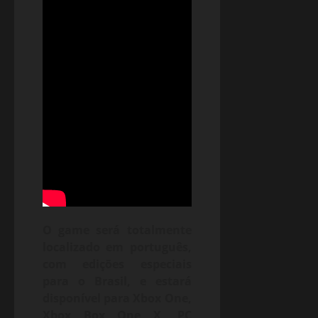
O game será totalmente
localizado em português,
com edições especiais
para o Brasil, e estará
disponível para Xbox One,
Xbox Box One X, PC