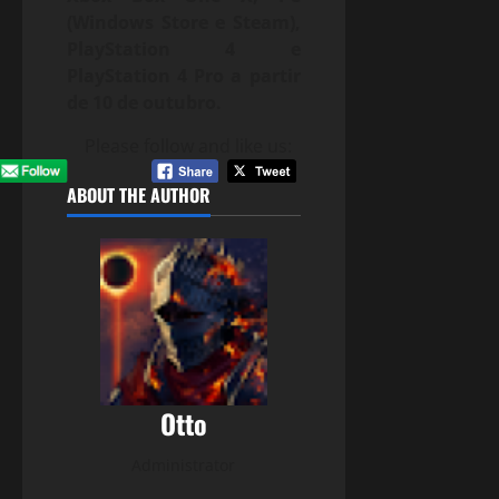
(Windows Store e Steam),
PlayStation 4 e
PlayStation 4 Pro a partir
de 10 de outubro.
Please follow and like us:
ABOUT THE AUTHOR
Otto
Administrator