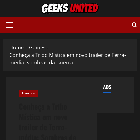
Skip
to
content
Primary
Menu
Home
Games
Conheça a Tribo Mística em novo trailer de Terra-
média: Sombras da Guerra
ADS
Games
Conheça a Tribo
Mística em novo
trailer de Terra-
média: Sombras da