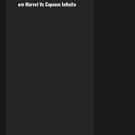
em Marvel Vs Capcom Infinite
t
n
a
v
i
g
a
t
i
o
n