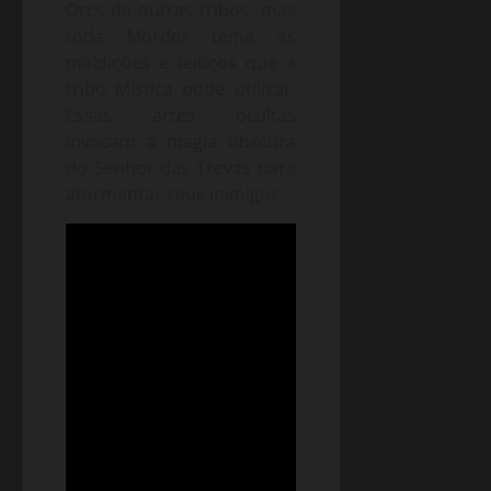
Orcs de outras tribos, mas
toda Mordor teme as
maldições e feitiços que a
tribo Mística pode utilizar.
Essas artes ocultas
invocam a magia obscura
do Senhor das Trevas para
atormentar seus inimigos.