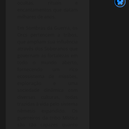
ocultas, rituais e
encantamentos que datam
milhares de anos.
Em Sombras da Guerra, os
Orcs pertencem a tribos,
que ampliam sua influência
através dos Soberanos que
governam as fortalezas em
todo o mundo aberto,
fornecendo um rico
ecossistema de missões,
exploração e uma
sociedade dinâmica com
diversas culturas, todas
trazidas à vida pelo sistema
nêmesis expandido. Os
guerreiros da tribo Mística
são tão capazes quanto