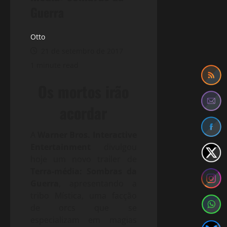
Guerra
Otto
21 de setembro de 2017
1 minute read
Os mortos irão
acordar
A
Warner Bros. Interactive
Entertainment
divulgou
hoje um novo trailer de
Terra-média: Sombras da
Guerra
, apresentando a
tribo Mística, uma facção
de orcs que se
especializam em magias