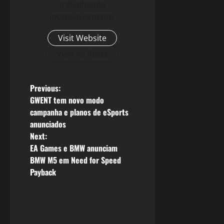
trabalhando
incansavelmente.
Visit Website
View All Posts
P
Previous:
GWENT tem novo modo
o
campanha e planos de eSports
anunciados
s
Next:
EA Games e BMW anunciam
t
BMW M5 em Need for Speed
n
Payback
a
v