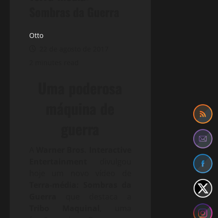
Sombras da Guerra
Otto
22 de agosto de 2017
2 minutes read
Uma poderosa
máquina de
guerra
A
Warner Bros. Interactive
Entertainment
divulgou
hoje um novo vídeo de
Terra-média: Sombras da
Guerra
que destaca a
Tribo Maquinal
, uma