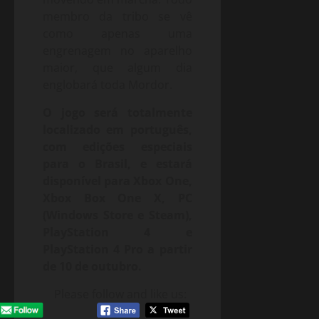
membro da tribo se vê
como apenas uma
engrenagem no aparelho
maior, que algum dia
englobará toda Mordor.
O jogo será totalmente
localizado em português,
com edições especiais
para o Brasil, e estará
disponível para Xbox One,
Xbox Box One X, PC
(Windows Store e Steam),
PlayStation 4 e
PlayStation 4 Pro a partir
de 10 de outubro.
Please follow and like us: