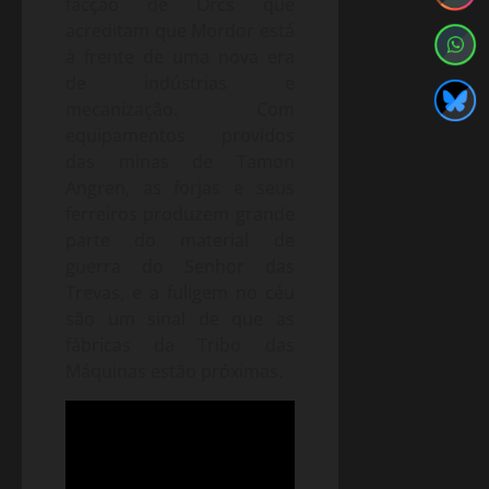
facção de Orcs que
acreditam que Mordor está
à frente de uma nova era
de indústrias e
mecanização. Com
equipamentos providos
das minas de Tamon
Angren, as forjas e seus
ferreiros produzem grande
parte do material de
guerra do Senhor das
Trevas, e a fuligem no céu
são um sinal de que as
fábricas da Tribo das
Máquinas estão próximas.