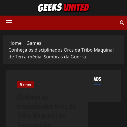
Skip
to
content
Primary
Menu
Home
Games
Conheça os disciplinados Orcs da Tribo Maquinal
de Terra-média: Sombras da Guerra
ADS
Games
Conheça os
disciplinados Orcs da
Tribo Maquinal de
Terra-média: