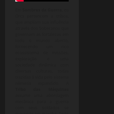
Em
Sombras da Guerra
, os
Orcs pertencem a tribos,
que ampliam sua influência
através dos Soberanos que
governam as fortalezas em
todo o mundo aberto,
fornecendo um rico
ecossistema de missões,
exploração e uma
sociedade dinâmica com
diversas culturas, todas
trazidas à vida pelo sistema
nêmesis expandido. A
Tribo das Máquinas
assume uma abordagem
mecânica para a guerra
com seus soldados se
movendo em marcha. Todo