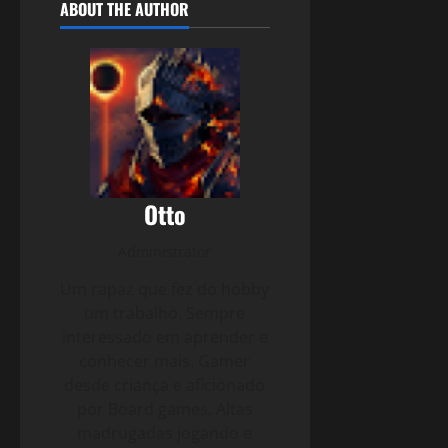
ABOUT THE AUTHOR
Otto
Administrator
Um rapaz que fez do hobby
um trabalho. Sempre
interessado em aprender e
conhecer mais. Gamer
desde criança e aficionado
por Board games. Altas
madrugadas jogando e