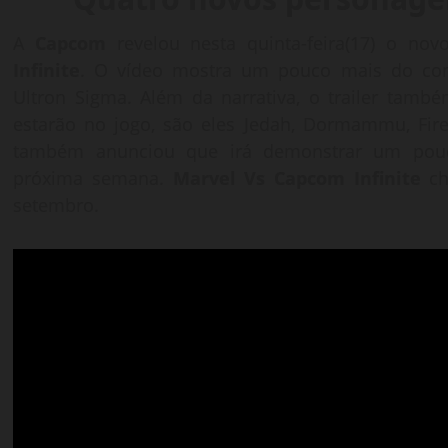
A
Capcom
revelou nesta quinta-feira(17) o novo
Infinite
. O vídeo mostra um pouco mais do conf
Ultron Sigma. Além da narrativa, o trailer tam
estarão no jogo, são eles Jedah, Dormammu, Fi
também anunciou que irá demonstrar um pouc
próxima semana.
Marvel Vs Capcom Infinite
ch
setembro.