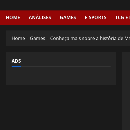
Skip
to
content
HOME
ANÁLISES
GAMES
E-SPORTS
TCG E
Home
Games
Conheça mais sobre a história de Ma
ADS