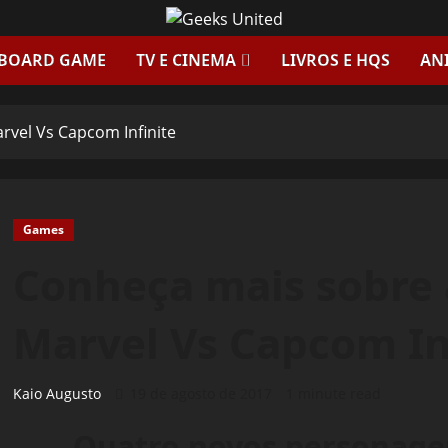
 BOARD GAME
TV E CINEMA
LIVROS E HQS
AN
rvel Vs Capcom Infinite
Games
Conheça mais sobre a
Marvel Vs Capcom In
Kaio Augusto
19 de agosto de 2017
1 minute read
Quatro novos personage