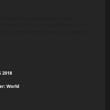
 Perdido entre produções orientais e
a,literatura, cinema ou quadrinhos. Gasta
RPG de mesa, teorias malucas ou apenas o
S 2018
r: World