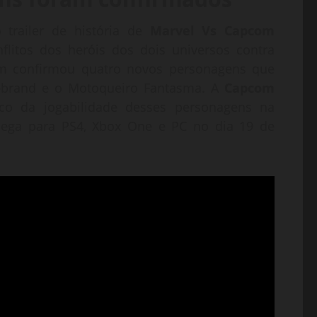
 trailer de história de
Marvel Vs Capcom
litos dos heróis dos dois universos contra
bém confirmou quatro novos personagens que
rebrand e o Motoqueiro Fantasma. A
Capcom
o da jogabilidade desses personagens na
ega para PS4, Xbox One e PC no dia 19 de