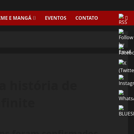
IME E MANGÁ
EVENTOS
CONTATO
 história de
finite
ns foram confirmados