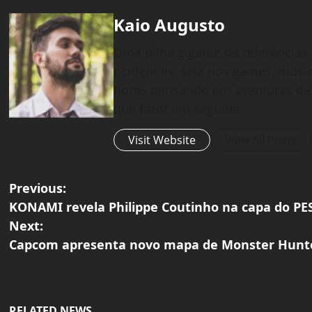
Kaio Augusto
Uma pilha gigante de referências.
ocidentais, seja nos games, músic
horas pensando em aventuras de 
que fazer em seguida.
Visit Website
View All Posts
P
Previous:
KONAMI revela Philippe Coutinho na capa do PE
o
Next:
Capcom apresenta novo mapa de Monster Hunte
s
t
n
RELATED NEWS