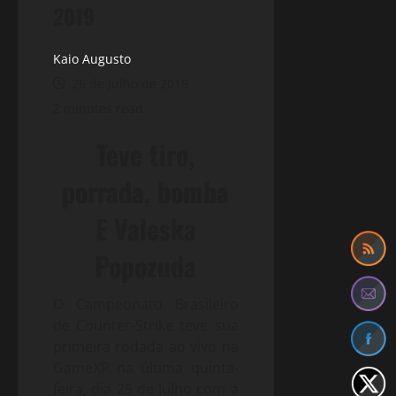
2019
Kaio Augusto
26 de julho de 2019
2 minutes read
Teve tiro,
porrada, bomba
E Valeska
Popozuda
O Campeonato Brasileiro
de Counter-Strike teve sua
primeira rodada ao vivo na
GameXP na última quinta-
feira, dia 25 de Julho com a