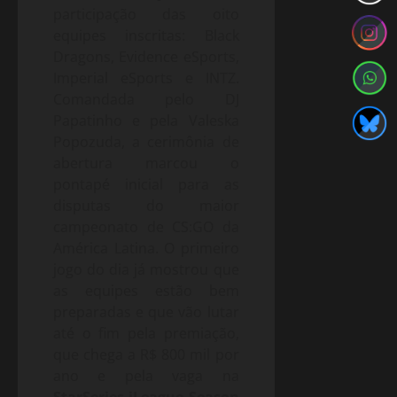
participação das oito
equipes inscritas: Black
Dragons, Evidence eSports,
Imperial eSports e INTZ.
Comandada pelo DJ
Papatinho e pela Valeska
Popozuda, a cerimônia de
abertura marcou o
pontapé inicial para as
disputas do maior
campeonato de CS:GO da
América Latina. O primeiro
jogo do dia já mostrou que
as equipes estão bem
preparadas e que vão lutar
até o fim pela premiação,
que chega a R$ 800 mil por
ano e pela vaga na