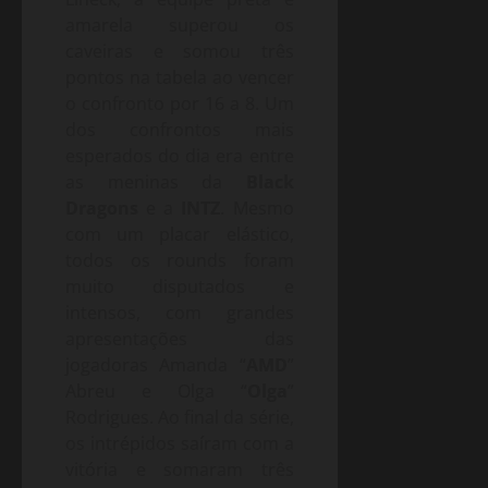
amarela superou os
caveiras e somou três
pontos na tabela ao vencer
o confronto por 16 a 8. Um
dos confrontos mais
esperados do dia era entre
as meninas da
Black
Dragons
e a
INTZ
. Mesmo
com um placar elástico,
todos os rounds foram
muito disputados e
intensos, com grandes
apresentações das
jogadoras Amanda “
AMD
”
Abreu e Olga “
Olga
”
Rodrigues. Ao final da série,
os intrépidos saíram com a
vitória e somaram três