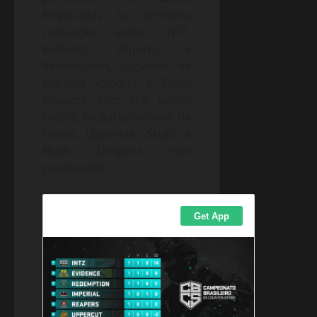
Empatadas na primeira
colocação estão INTZ,
Evidence eSports e
Redemption, seguidos de
Imperial eSports e Team
Reapers, com um ponto
cada e, na parte debaixo da
tabela, Uppercut, SkullZ e
Black Dragons não
pontuaram.