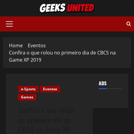
Skip
to
content
Primary
Menu
Home
Eventos
Confira o que rolou no primeiro dia de CBCS na
Game XP 2019
ADS
e-Sports
Eventos
Games
Confira o que rolou
no primeiro dia de
CBCS na Game XP