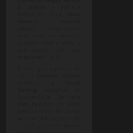
StarSeries iLeague Season
8
. Abrindo a primeira
rodada do CBCS,
Team
Reapers
e
Imperial
eSports
protagonizaram
uma partida emocionante,
decidida round a round e
que acabou com um
empate em 15 a 15.
Já na segunda partida do
dia, a
Evidence eSports
enfrentou a
SkullZ
Gaming
, estreante no
Counter-Strike. Em uma
série inspirada por parte
principalmente dos atletas
Matheus “
fra
” Fragozo e do
entry fragger John “
lineko
”
Lineck, a equipe preta e