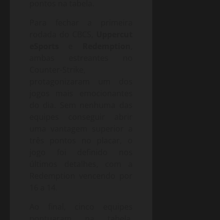
pontos na tabela.
Para fechar a primeira
rodada do CBCS,
Uppercut
eSports
e
Redemption
,
ambas estreantes no
Counter-Strike,
protagonizaram um dos
jogos mais emocionantes
do dia. Sem nenhuma das
equipes conseguir abrir
uma vantagem superior a
três pontos no placar, o
jogo foi definido nos
últimos detalhes, com a
Redemption vencendo por
16 a 14.
Ao final, cinco equipes
pontuaram na tabela.