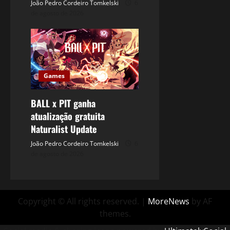
João Pedro Cordeiro Tomkelski
6
de agosto de 2026
Games
BALL x PIT ganha
atualização gratuita
Naturalist Update
João Pedro Cordeiro Tomkelski
6
de agosto de 2026
Copyright © All rights reserved.
|
MoreNews
by AF
themes.