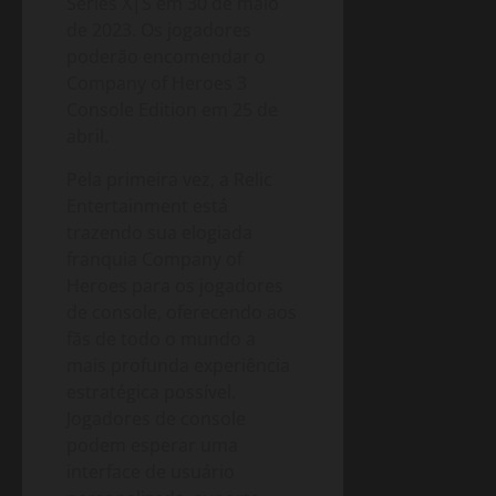
Series X|S em 30 de maio
de 2023. Os jogadores
poderão encomendar o
Company of Heroes 3
Console Edition em 25 de
abril.
Pela primeira vez, a Relic
Entertainment está
trazendo sua elogiada
franquia Company of
Heroes para os jogadores
de console, oferecendo aos
fãs de todo o mundo a
mais profunda experiência
estratégica possível.
Jogadores de console
podem esperar uma
interface de usuário