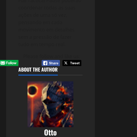
Full Tactical Pause poderão
coordenar todas as suas
ações de uma só vez,
pensando em cada
movimento em detalhes
sem a pressão de fazer
tudo em tempo real.
Please follow and like us:
ABOUT THE AUTHOR
Otto