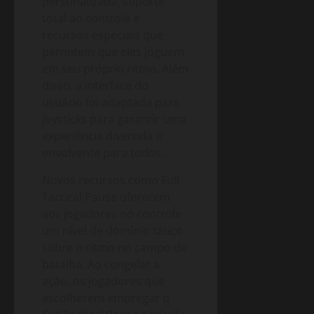
personalizada, suporte
total ao controle e
recursos especiais que
permitem que eles joguem
em seu próprio ritmo. Além
disso, a interface do
usuário foi adaptada para
joysticks para garantir uma
experiência divertida e
envolvente para todos.
Novos recursos como Full
Tactical Pause oferecem
aos jogadores no controle
um nível de domínio tático
sobre o ritmo no campo de
batalha. Ao congelar a
ação, os jogadores que
escolherem empregar o