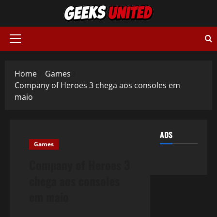
Skip
to
content
Primary
Menu
Home
Games
Company of Heroes 3 chega aos consoles em
maio
ADS
Games
Company of Heroes 3
chega aos consoles
em maio