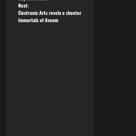
Next:
s
Electronic Arts revela o shooter
Immortals of Aveum
t
n
a
v
i
g
a
t
i