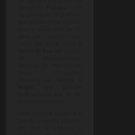
de lego dos moradores de
Springfield;
Pica-pau
, com
a presença de um grafiteiro
que fará um painel especial
para o aniversário de 76
anos da simpática ave
criada por Walter Lantz; e
Donas da Rua
, um projeto
de empoderamento
feminino da Mauricio de
Sousa Produções,
estrelado por
Mônica
e
Magali
, que ganham
estátuas para que os fãs
possam tirar fotos.
Uma atividade inédita é a
luta de cotonetes gigantes,
em que o objetivo é