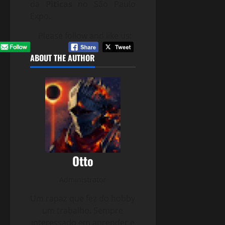
da
Piticas
no São Paulo
Expo.
Please follow and like us:
ABOUT THE AUTHOR
Otto
Administrator
Um rapaz que fez do hobby
um trabalho. Sempre
interessado em aprender e