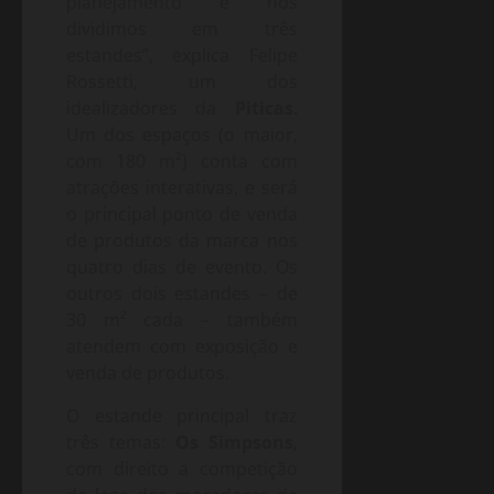
planejamento e nos
dividimos em três
estandes”, explica Felipe
Rossetti, um dos
idealizadores da
Piticas
.
Um dos espaços (o maior,
com 180 m²) conta com
atrações interativas, e será
o principal ponto de venda
de produtos da marca nos
quatro dias de evento. Os
outros dois estandes – de
30 m² cada – também
atendem com exposição e
venda de produtos.
O estande principal traz
três temas:
Os Simpsons
,
com direito a competição