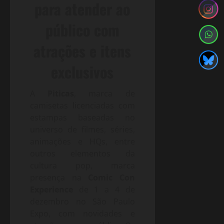
para atender ao
público com
atrações e itens
exclusivos
A
Piticas
, marca de
camisetas licenciadas com
estampas baseadas no
universo de filmes, séries,
animações e HQs, entre
outros elementos da
cultura pop, marca
presença na
Comic Con
Experience
de 1 a 4 de
dezembro no São Paulo
Expo, com novidades e