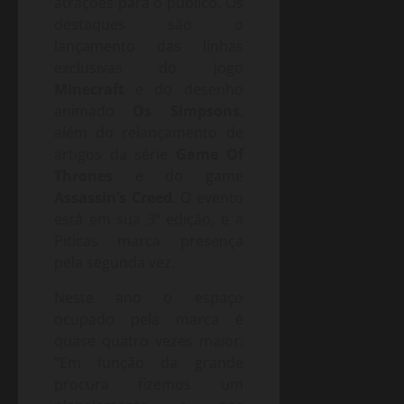
atrações para o público. Os
destaques são o
lançamento das linhas
exclusivas do jogo
Minecraft
e do desenho
animado
Os Simpsons
,
além do relançamento de
artigos da série
Game Of
Thrones
e do game
Assassin’s Creed
. O evento
está em sua 3ª edição, e a
Piticas marca presença
pela segunda vez.
Neste ano o espaço
ocupado pela marca é
quase quatro vezes maior:
“Em função da grande
procura fizemos um