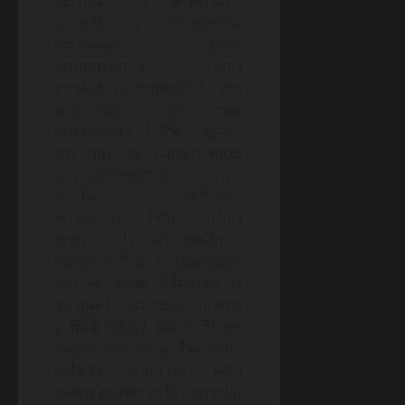
derrubar o adversário
usando a ferramenta
hercúlea. “Vamos
proporcionar uma
verdadeira experiência aos
visitantes, com esta
brincadeira 100% segura,
em que os participantes
são protegidos por um
colchão inflável”,
acrescenta Felipe. Uma
prancha de surf mecânico
também fica à disposição
dos visitantes. A bazuca de
ar, que fez sucesso durante
a
BGS
(Brasil Game Show)
marca presença. Ela lança
t-shirts gratuitas para
quem estiver pelo corredor