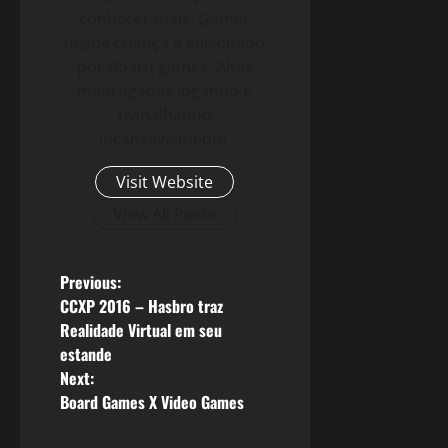
conhecer mais. Gamer
desde criança e aficionado
por Board games. Altas
madrugadas jogando e
trabalhando
incansavelmente.
Visit Website
View All Posts
P
Previous:
CCXP 2016 – Hasbro traz
o
Realidade Virtual em seu
estande
s
Next:
Board Games X Video Games
t