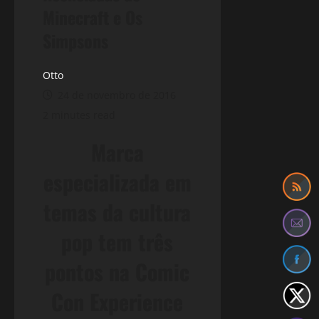
Minecraft e Os
Simpsons
Otto
24 de novembro de 2016
2 minutes read
Marca
especializada em
temas da cultura
pop tem três
pontos na Comic
Con Experience