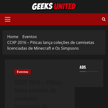
Skip
to
content
Primary
Menu
Home
Eventos
CCXP 2016 – Piticas lança coleções de camisetas
licenciadas de Minecraft e Os Simpsons
ADS
Eventos
CCXP 2016 – Piticas
lança coleções de
camisetas
licenciadas de