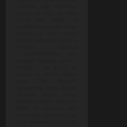
Fiumara, que trabalham
juntos na HQ da Dark
Horse, Abe Sapien. O
quadrinho é um spin-off de
Hellboy e tem como
protagonista Abe Sapien, a
criatura aquática
superinteligente que
também trabalha para o
B.P.R.D . Os irmão se
juntam à Arthur Adam,
Joyce Chin, Marcello
Quintanilha, Frank Quitely,
Eduardo Risso, Yanick
Paquette e Julian Totino na
CCXP
. Os ingressos para
esta edição 2016 começam
à ser vendidos no dia 8 de