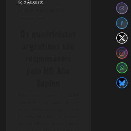
Kaio Augusto
29 de março de 2016
1 minute read
Os quadrinistas
argentinos são
responsáveis
pela HQ Abe
Sapien
Mais uma vez a
CCXP
aparece com anuncio de
seus convidados para sua
terceira edição. Os nomes
da vez são os quadrinistas
argentinos Max e Sebastián