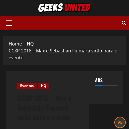
Skip
to
content
Primary
Menu
Home
HQ
CCXP 2016 – Max e Sebastián Fiumara virão para o
evento
ADS
Eventos
HQ
CCXP 2016 – Max e
Sebastián Fiumara
virão para o evento