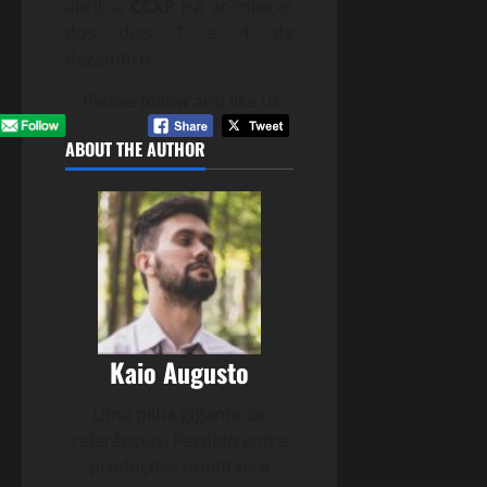
abril, a
CCXP
irá acontecer
dos dias 1 e 4 de
dezembro.
Please follow and like us:
ABOUT THE AUTHOR
Kaio Augusto
Uma pilha gigante de
referências. Perdido entre
produções orientais e