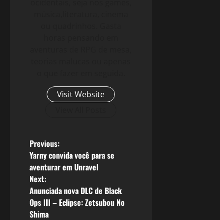
ocidentais, seja nos games,
música,literatura, cinema
ou quadrinhos. Gasta
horas pensando em
aventuras de RPG de mesa,
teorias malucas ou apenas
o que fazer em seguida.
Visit Website
View All Posts
P
Previous:
Yarny convida você para se
o
aventurar em Unravel
Next:
s
Anunciada nova DLC de Black
Ops III – Eclipse: Zetsubou No
t
Shima