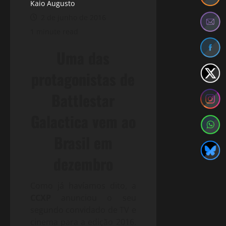
Kaio Augusto
2 de junho de 2016
1 minute read
Uma das
protagonistas de
Battlestar
Galactica vem ao
Brasil em
dezembro
Como já havíamos dito, a
CCXP
anunciou o seu
segundo convidado de TV e
cinema para a edição 2016.