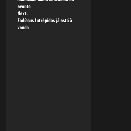
evento
s
Next:
Zodíacus Intrépidos já está à
t
venda
n
a
v
i
g
a
t
i