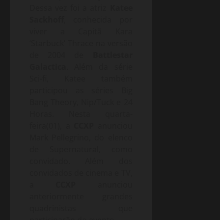
Dessa vez foi a atriz
Katee
Sackhoff
, conhecida por
viver a Capitã Kara
‘Starbuck’ Thrace na versão
de 2004 de
Battlestar
Galactica
. Além da série
Sci-fi, Katee também
participou as séries Big
Bang Theory, Nip/Tuck e 24
Horas. Nesta quarta-
feira(01), a
CCXP
anunciou
Mark Pellegrino, do elenco
de Supernatural, como
convidado. Além dos
convidados de cinema e TV,
a
CCXP
anunciou
anteriormente grandes
quadrinistas que