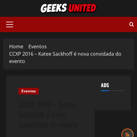
Skip
to
content
Primary
Menu
Home
Eventos
CCXP 2016 – Katee Sackhoff é nova convidada do
evento
ADS
Eventos
CCXP 2016 – Katee
Sackhoff é nova
convidada do evento