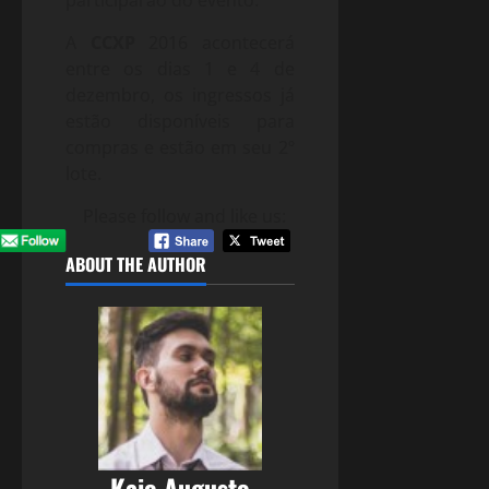
participarão do evento.
A
CCXP
2016 acontecerá
entre os dias 1 e 4 de
dezembro, os ingressos já
estão disponíveis para
compras e estão em seu 2º
lote.
Please follow and like us:
ABOUT THE AUTHOR
Kaio Augusto