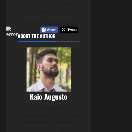
ingressos para a
CCXP
já
estão a venda.
Please follow and like us:
ABOUT THE AUTHOR
Kaio Augusto
Uma pilha gigante de
referências. Perdido entre
produções orientais e
ocidentais, seja nos games,