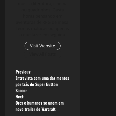
música,literatura, cinema
ou quadrinhos. Gasta
horas pensando em
aventuras de RPG de mesa,
teorias malucas ou apenas
o que fazer em seguida.
Visit Website
View All Posts
P
Previous:
Entrevista com uma das mentes
o
por trás de Super Button
Soccer
s
Next:
Orcs e humanos se unem em
t
novo trailer de Warcraft