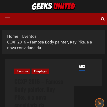
Skip
to
content
Primary
Menu
Home
Eventos
CCXP 2016 – Famosa Body painter, Kay Pike, é a
nova convidada da
ADS
Eventos
Cosplays
CCXP 2016 – Famosa
Body painter, Kay
Pike, é a nova
convidada da