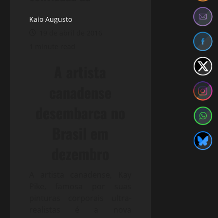
Kaio Augusto
19 de abril de 2016
1 minute read
A artista
canadense
desembarca no
Brasil em
dezembro
A artista canadense, Kay
Pike, famosa por suas
pinturas corporais ultra-
realistas é a nova