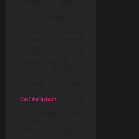
convidada da
CCXP
. A
presença de Kay faz parte
da programação do
Cosplay Universe, que
contará com workshops,
apresentações, concursos
e outras atividades
voltadas para os
cosplayers. Kay Pike ficou
famosa com suas pinturas
de super-heróis postadas
no Reddit, e atualmente
possui um twitch
(
KayPikeFashion
) onde faz
suas maquiagens corporais
ao vivo. A
CCXP
2016 chega
em sua 3ª edição e
acontecerá entre os dia 1 e
4 de dezembro. Os