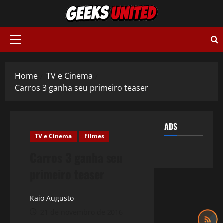
Skip
to
content
Primary
Menu
Home
TV e Cinema
Carros 3 ganha seu primeiro teaser
ADS
TV e Cinema
Filmes
Carros 3 ganha seu
primeiro teaser
Kaio Augusto
21 de novembro de 2016