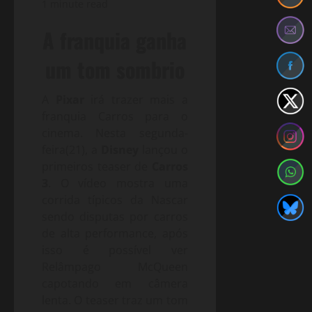
1 minute read
A franquia ganha
um tom sombrio
A
Pixar
irá trazer mais a
franquia Carros para o
cinema. Nesta segunda-
feira(21), a
Disney
lançou o
primeiros teaser de
Carros
3
. O vídeo mostra uma
corrida típicos da Nascar
sendo disputas por carros
de alta performance, após
isso é possível ver
Relâmpago McQueen
capotando em câmera
lenta. O teaser traz um tom