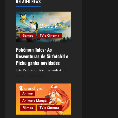
RELATED NEWS
Games
TV e Cinema
Pokémon Tales: As
Desventuras de Sirfetch’d e
Pichu ganha novidades
João Pedro Cordeiro Tomkelski
21 de junho de 2026
Anime
Anime e Mangá
Filmes
TV e Cinema