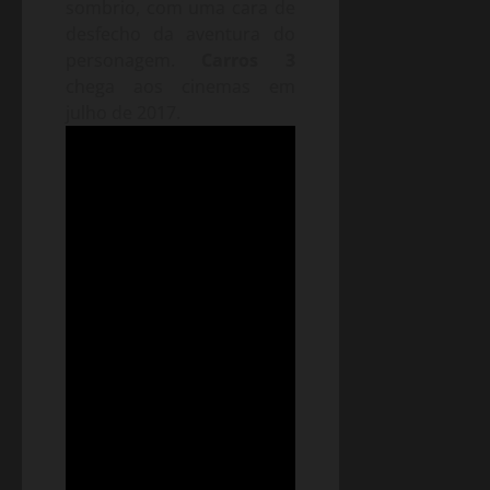
sombrio, com uma cara de
desfecho da aventura do
personagem.
Carros 3
chega aos cinemas em
julho de 2017.