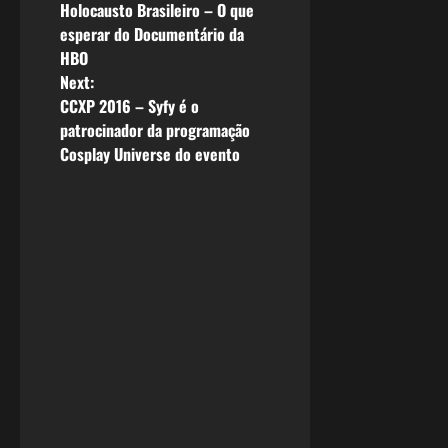
Holocausto Brasileiro – O que
o
esperar do Documentário da
HBO
s
Next:
CCXP 2016 – Syfy é o
t
patrocinador da programação
n
Cosplay Universe do evento
a
v
i
g
a
t