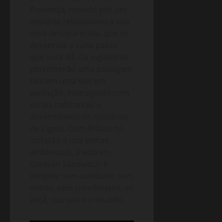
Provença, movido por um
mistério relacionado a sua
irmã desaparecida, que se
desenrola a cada passo
que você dá. Os jogadores
percorrerão uma paisagem
rica em uma van em
evolução, interagindo com
vários habitantes e
desvendando os mistérios
de Cigalo. Com ênfase na
inclusão e nos temas
ambientais, a vida em
Caravan Sandwitch é
simples: sem combate, sem
morte, sem cronômetro, só
você, sua van e o mundo.