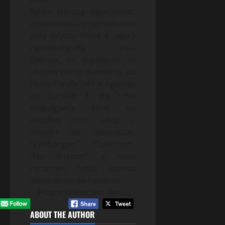
Nesta famosa experiência,
desenvolvida originalmente
pela Infinity Ward e agora
remasterizada pela
Beenox, os jogadores se
alistam como membros da
Força-Tarefa 141 e Agentes
de Escalão 1 em uma
empolgante série de
missões para salvar o
mundo da destruição.
“Cliffhanger,” “Takedown,
“No Russian”, e mais
retornam nesta intensa
experiência de histórias.
Please follow and like us:
ABOUT THE AUTHOR