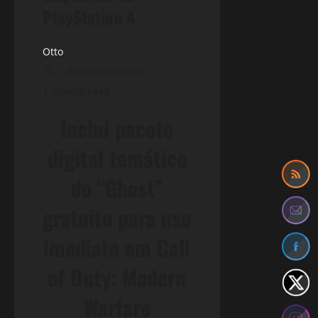
PlayStation 4
Otto
7 de abril de 2020
1 minute read
Inclui pacote
digital temático
do “Ghost”
gratuito para uso
imediato em Call
of Duty: Modern
Warfare