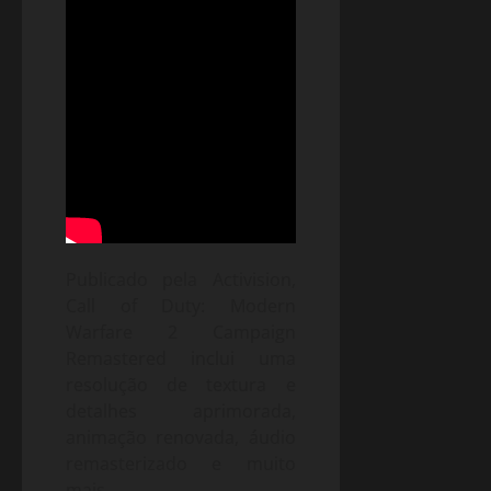
Publicado pela Activision,
Call of Duty: Modern
Warfare 2 Campaign
Remastered inclui uma
resolução de textura e
detalhes aprimorada,
animação renovada, áudio
remasterizado e muito
mais.