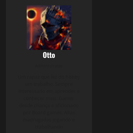
Otto
Administrator
Um rapaz que fez do hobby
um trabalho. Sempre
interessado em aprender e
conhecer mais. Gamer
desde criança e aficionado
por Board games. Altas
madrugadas jogando e
trabalhando