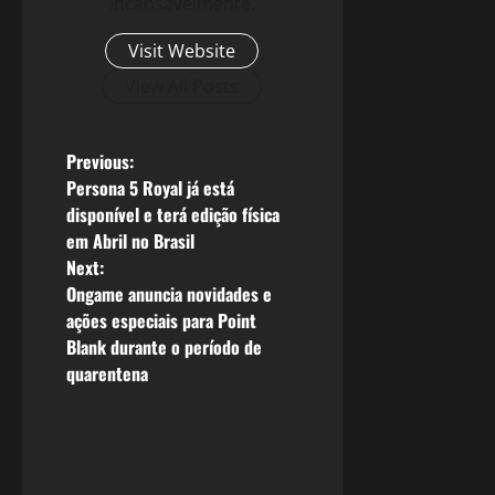
incansavelmente.
Visit Website
View All Posts
P
Previous:
Persona 5 Royal já está
o
disponível e terá edição física
em Abril no Brasil
s
Next:
Ongame anuncia novidades e
t
ações especiais para Point
n
Blank durante o período de
quarentena
a
v
i