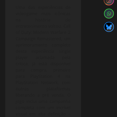
Uma das experiências de
videogame mais icônicas
na história do
entretenimento voltou. Call
of Duty: Modern Warfare 2
Campaign Remastered, um
aprimoramento completo
desta experiência single
player aclamada pela
crítica, já está disponível
para compra, primeiro
para PlayStation 4 na
PlayStation Network, com
outras plataformas
liberando a pré venda. O
jogo inclui uma campanha
completa com um incrível
visual em alta definição –