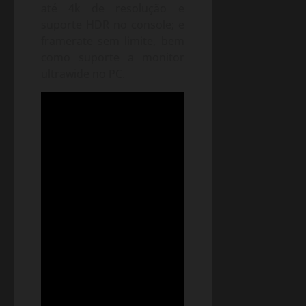
até 4k de resolução e
suporte HDR no console; e
framerate sem limite, bem
como suporte a monitor
ultrawide no PC.