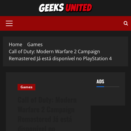
Skip
to
content
Primary
Menu
Home
Games
Call of Duty: Modern Warfare 2 Campaign
Remastered Já está disponível no PlayStation 4
ADS
Games
Call of Duty: Modern
Warfare 2 Campaign
Remastered Já está
disponível no