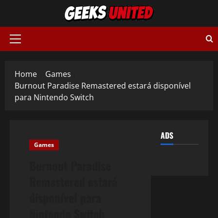
Skip
to
content
Primary
Menu
Home
Games
Burnout Paradise Remastered estará disponível
para Nintendo Switch
ADS
Games
Burnout Paradise
Remastered estará
disponível para
Nintendo Switch