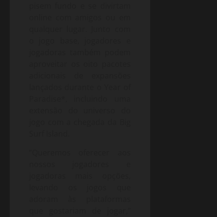
pisem fundo e se divirtam
online com amigos ou em
qualquer lugar. Junto com
o jogo base, jogadores e
jogadoras também podem
aproveitar os oito pacotes
adicionais de expansões
lançados durante o Year of
Paradise*, incluindo uma
extensão do universo do
jogo com a chegada da Big
Surf Island.
“Queremos oferecer aos
nossos jogadores e
jogadoras mais opções,
levando os jogos que
adoram às plataformas
que gostariam de jogar,”