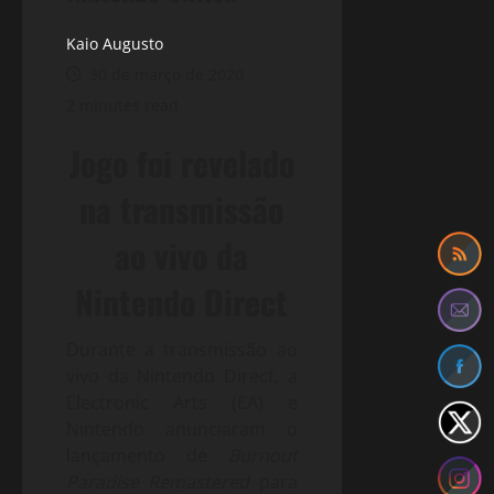
Kaio Augusto
30 de março de 2020
2 minutes read
Jogo foi revelado
na transmissão
ao vivo da
Nintendo Direct
Durante a transmissão ao
vivo da Nintendo Direct, a
Electronic Arts (EA) e
Nintendo anunciaram o
lançamento de
Burnout
Paradise Remastered
para