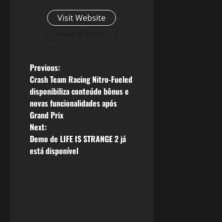
Visit Website
View All Posts
P
Previous:
Crash Team Racing Nitro-Fueled
o
disponibiliza conteúdo bônus e
novas funcionalidades após
s
Grand Prix
Next:
t
Demo de LIFE IS STRANGE 2 já
n
está disponível
a
v
i