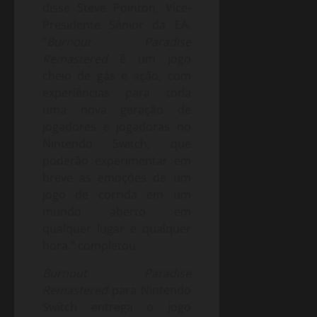
disse Steve Pointon, Vice-
Presidente Sênior da EA.
“
Burnout Paradise
Remastered
é um jogo
cheio de gás e ação, com
experiências para toda
uma nova geração de
jogadores e jogadoras no
Nintendo Switch, que
poderão experimentar em
breve as emoções de um
jogo de corrida em um
mundo aberto em
qualquer lugar e qualquer
hora.” completou.
Burnout Paradise
Remastered
para Nintendo
Switch entrega o jogo