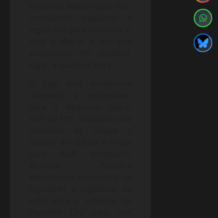
Nintendo Switch neste ano,
convidando jogadores e
jogadoras para instaurar o
caos e liberar a anarquia
automotiva em qualquer
lugar, a qualquer hora.
O jogo está totalmente
otimizado e aprimorado
para o Nintendo Switch
com 60 FPS, incluindo uma
mecânica de “clique e
deslize” ao utilizar o mapa
para fácil navegação.
Burnout Paradise
Remastered
transporta os
jogadores e jogadoras de
volta para o universo de
Paradise City para que