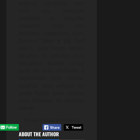
original completo com
todo seu conteúdo
adicional já lançado,
incluindo Cops and
Robbers, Legendary Cars,
Burnout Bikes e Big Surf
Island, com novos locais,
desafios e veículos para
descobrir. Mande carros
para os ares, rodando e
explodindo pela cidade,
destrua seus amigos ou
junte forças para acabar
com centenas de desafios
online.
Please follow and like us:
ABOUT THE AUTHOR