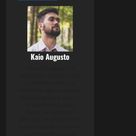
Kaio Augusto
Uma pilha gigante de
referências. Perdido entre
produções orientais e
ocidentais, seja nos games,
música,literatura, cinema
ou quadrinhos. Gasta
horas pensando em
aventuras de RPG de mesa,
teorias malucas ou apenas
o que fazer em seguida.