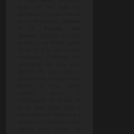
hoje que seu jogo em
parceria com a Mauricio de
Sousa Produções,
Mônica
e a Guarda dos
Coelhos
, também marcará
presença na Brasil Game
Show 2018 e com muitas
novidades. Trazendo um
pedacinho da roça para
dentro do jogo com a
presença do matuto Chico
Bento, a nova demo
celebra ainda a
confirmação da versão do
game para Xbox One. A
nova demo de Mônica e a
Guarda dos Coelhos estará
aberta para testes do