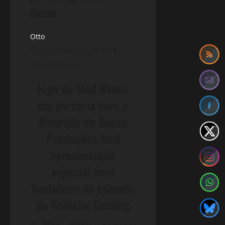
demo
Otto
10 de outubro de 2018
1 minute read
Jogo da Mad Mimic
em parceria com a
Mauricio de Sousa
Produções terá
apresentação
especial com
Youtubers no estande
do Youtube Gaming
A
Mad Mimic
anunciou