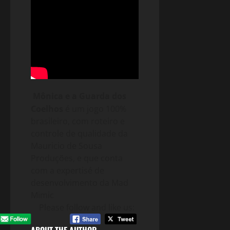
Mônica e a Guarda dos
Coelhos
é um jogo 100%
brasileiro, com roteiro e
controle de qualidade da
Mauricio de Sousa
Produções, e que conta
com a expertisé de
desenvolvimento da Mad
Mimic
Please follow and like us:
ABOUT THE AUTHOR