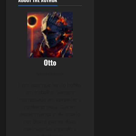
Otto
Administrator
Um rapaz que fez do hobby
um trabalho. Sempre
interessado em aprender e
conhecer mais. Gamer
desde criança e aficionado
por Board games. Altas
madrugadas jogando e
trabalhando