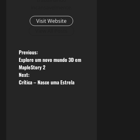
incansavelmente.
Visit Website
View All Posts
P
Previous:
Explore um novo mundo 3D em
o
MapleStory 2
Next:
s
Crítica – Nasce uma Estrela
t
n
a
v