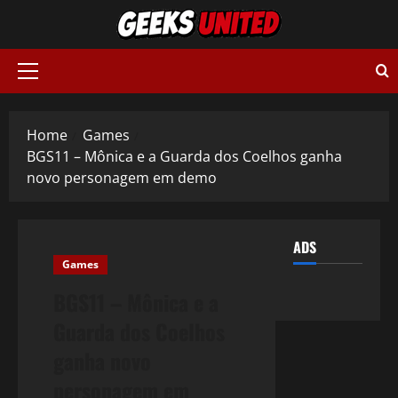
Skip
to
content
Primary
Menu
Home
Games
BGS11 – Mônica e a Guarda dos Coelhos ganha
novo personagem em demo
ADS
Games
BGS11 – Mônica e a
Guarda dos Coelhos
ganha novo
personagem em