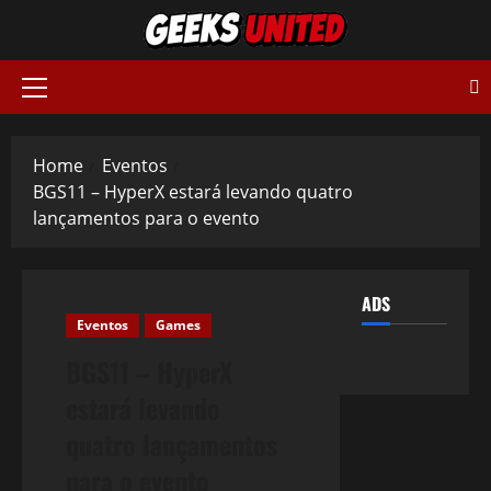
Skip
to
content
Primary
Menu
Home
Eventos
BGS11 – HyperX estará levando quatro
lançamentos para o evento
ADS
Eventos
Games
BGS11 – HyperX
estará levando
quatro lançamentos
para o evento