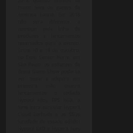
2012, quando estreou na
maior feira de games da
América Latina. Em 2018
não será diferente, a
começar pela linha de
produtos e lançamentos
reservados para o evento.
Entre 10 e 14 de outubro,
no Expo Center Norte, em
São Paulo, os visitantes da
Brasil Game Show poderão
ver, testar e adquirir em
primeira mão quatro
lançamentos: o teclado
HyperX Alloy FPS RGB, o
fone intra-auricular HyperX
Cloud Earbuds e os SSDs
(unidade de estado sólido)
HyperX EXO e HyperX Fury