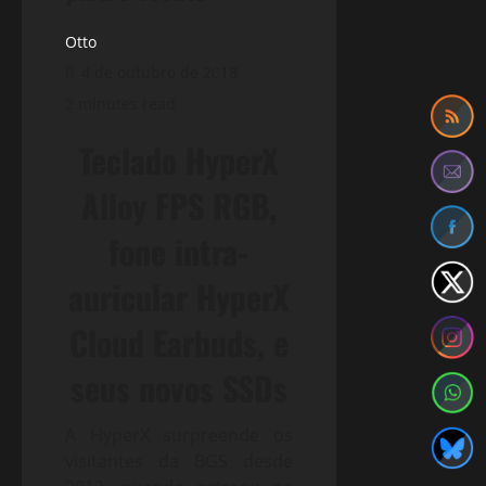
Otto
4 de outubro de 2018
2 minutes read
Teclado HyperX
Alloy FPS RGB,
fone intra-
auricular HyperX
Cloud Earbuds, e
seus novos SSDs
A HyperX surpreende os
visitantes da BGS desde