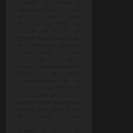
poderão ser vistas e
experimentadas em
primeira mão pelos
visitantes da feira no
estande de 500m² da
HyperX. Na loja do estande,
os interessados poderão
adquirir tanto o teclado
quanto os fones pelos
preços promocionais de R$
589,90 e R$ 224,90,
respectivamente. Já os
SSDs serão vendidos com
exclusividade pelo site do
KaBuM! a partir do início do
evento. Além disso, a loja
do estande também
venderá todos os produtos
e peças de vestuário da