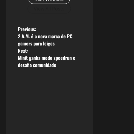
View All Posts
P
Previous:
2 A.M. é a nova marca de PC
o
gamers para leigos
Next:
s
Minit ganha modo speedrun e
desafia comunidade
t
n
a
v
i
g