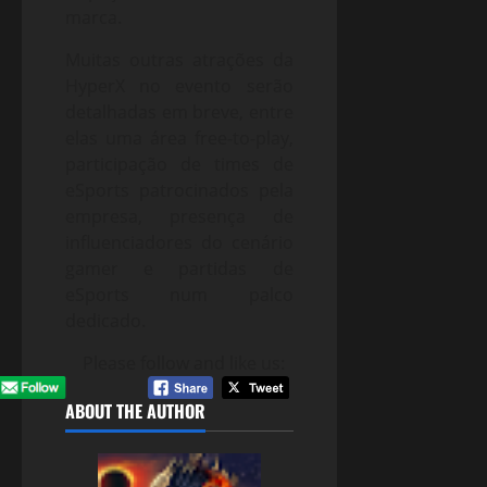
marca.
Muitas outras atrações da
HyperX no evento serão
detalhadas em breve, entre
elas uma área free-to-play,
participação de times de
eSports patrocinados pela
empresa, presença de
influenciadores do cenário
gamer e partidas de
eSports num palco
dedicado.
Please follow and like us:
ABOUT THE AUTHOR