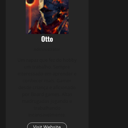
Otto
Administrator
Um rapaz que fez do hobby
um trabalho. Sempre
interessado em aprender e
conhecer mais. Gamer
desde criança e aficionado
por Board games. Altas
madrugadas jogando e
trabalhando
incansavelmente.
Visit Website