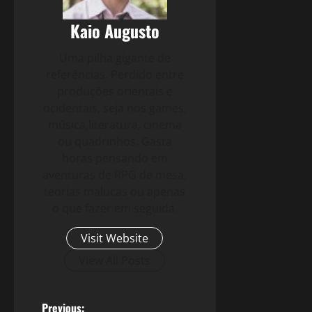
Kaio Augusto
Uma pilha gigante de
referências. Perdido entre
produções orientais e
ocidentais, seja nos games,
música,literatura, cinema
ou quadrinhos. Gasta
horas pensando em
aventuras de RPG de mesa,
teorias malucas ou apenas
o que fazer em seguida.
Visit Website
View All Posts
Previous: