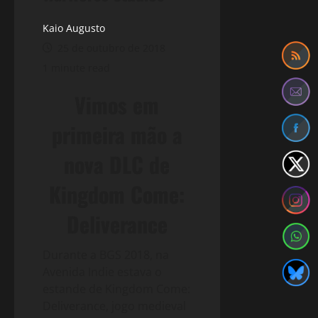
Kaio Augusto
25 de outubro de 2018
1 minute read
Vimos em
primeira mão a
nova DLC de
Kingdom Come:
Deliverance
Durante a BGS 2018, na
Avenida Indie estava o
estande de Kingdom Come:
Deliverance, jogo medieval