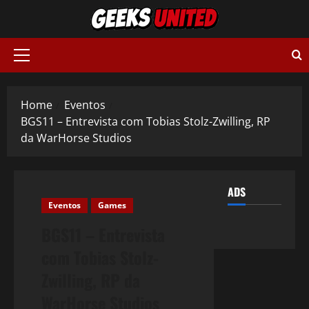
Skip
to
content
Primary
Menu
Home
Eventos
BGS11 – Entrevista com Tobias Stolz-Zwilling, RP
da WarHorse Studios
ADS
Eventos
Games
BGS11 – Entrevista
com Tobias Stolz-
Zwilling, RP da
WarHorse Studios