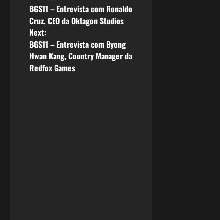
P
BGS11 – Entrevista com Ronaldo
o
Cruz, CEO da Oktagon Studios
Next:
s
BGS11 – Entrevista com Byong
Hwan Kang, Country Manager da
t
Redfox Games
n
a
v
i
g
a
t