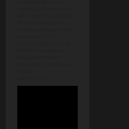
realista da WarHorse
Studios. Lá conversamos
com Tobias Stolz-Zwilling,
RP do estúdio que nos
mostrou um pouco sobre
sua nova DLC, The
Amorous Adventures of
Bold Sir Hans Capon e
perguntamos sobre
futuras DLC e planos para
o jogo.
Confira abaixo: