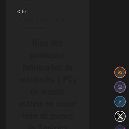
Otto
14 de setembro de 2017
2 minutes read
Uma das
principais
fabricantes de
notebooks e PCs
do mundo
estreia na maior
feira de games
da América