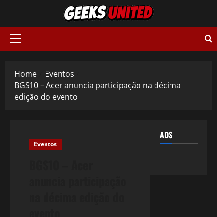
Skip
to
content
Primary
Menu
Home
Eventos
BGS10 – Acer anuncia participação na décima
edição do evento
ADS
Eventos
BGS10 – Acer
anuncia participação
na décima edição do
evento