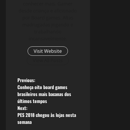
conhecer mais. Gamer
desde criança e aficionado
por Board games. Altas
madrugadas jogando e
trabalhando
incansavelmente.
Visit Website
View All Posts
P
Previous:
Conheça oito board games
o
brasileiros mais bacanas dos
últimos tempos
s
Next:
PES 2018 chegou às lojas nesta
t
semana