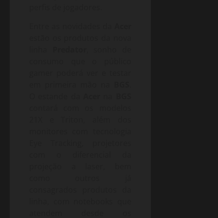
perfis de jogadores.
Entre as novidades da
Acer
estão os produtos da nova
linha
Predator
, sonho de
consumo que o público
gamer poderá ver e testar
em primeira mão na
BGS
.
O estande da
Acer
na
BGS
contará com os modelos
21X e Triton, além dos
monitores com tecnologia
Eye Tracking, projetores
com o diferencial da
projeção a laser, bem
como outros já
consagrados produtos da
linha, com notebooks que
atendem desde os