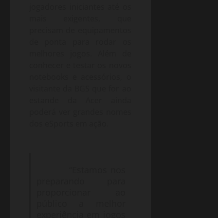
jogadores iniciantes até os
mais exigentes, que
precisam de equipamentos
de ponta para rodar os
melhores jogos. Além de
conhecer e testar os novos
notebooks e acessórios, o
visitante da BGS que for ao
estande da Acer ainda
poderá ver grandes nomes
dos eSports em ação.
“Estamos nos
preparando para
proporcionar ao
público a melhor
experiência em jogos