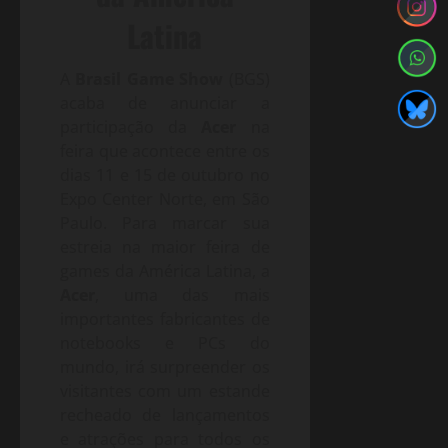
Latina
A
Brasil Game Show
(BGS)
acaba de anunciar a
participação da
Acer
na
feira que acontece entre os
dias 11 e 15 de outubro no
Expo Center Norte, em São
Paulo. Para marcar sua
estreia na maior feira de
games da América Latina, a
Acer
, uma das mais
importantes fabricantes de
notebooks e PCs do
mundo, irá surpreender os
visitantes com um estande
recheado de lançamentos
e atrações para todos os