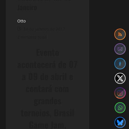
Janeiro
Otto
24 de janeiro de 2017
2 minutes read
Evento
acontecerá de 07
a 09 de abril e
contará com
grandes
torneios, Brasil
Game Jam,