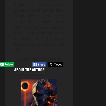
ídolos do universo dos
games.
Brasil
Game Jam
,
competição em que
estudantes universitários
têm 48 horas para criar um
jogo, e a
loja oficial,
com
milhares de produtos
licenciados da
BGC
e da
BGS
.
Please follow and like us:
ABOUT THE AUTHOR