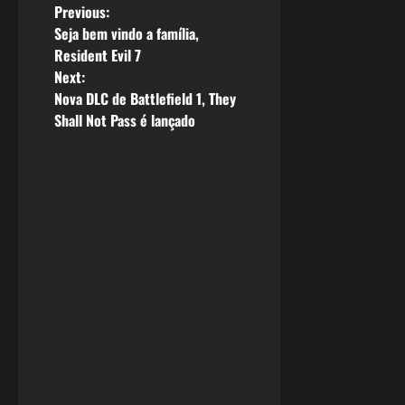
P
Previous:
Seja bem vindo a família,
o
Resident Evil 7
Next:
s
Nova DLC de Battlefield 1, They
Shall Not Pass é lançado
t
n
a
v
i
g
a
t