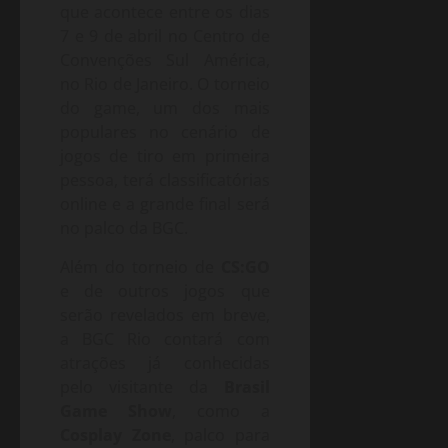
que acontece entre os dias
7 e 9 de abril no Centro de
Convenções Sul América,
no Rio de Janeiro. O torneio
do game, um dos mais
populares no cenário de
jogos de tiro em primeira
pessoa, terá classificatórias
online e a grande final será
no palco da BGC.
Além do torneio de
CS:GO
e de outros jogos que
serão revelados em breve,
a BGC Rio contará com
atrações já conhecidas
pelo visitante da
Brasil
Game Show
, como a
Cosplay Zone
, palco para