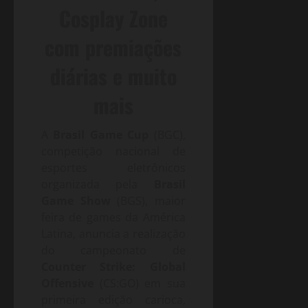
Cosplay Zone
com premiações
diárias e muito
mais
A
Brasil Game Cup
(BGC),
competição nacional de
esportes eletrônicos
organizada pela
Brasil
Game Show
(BGS), maior
feira de games da América
Latina, anuncia a realização
do campeonato de
Counter Strike: Global
Offensive
(CS:GO) em sua
primeira edição carioca,