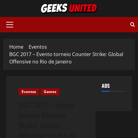
Skip
to
content
Primary
Menu
Home
Eventos
BGC 2017 – Evento torneio Counter Strike: Global
Offensive no Rio de Janeiro
ADS
Eventos
Games
BGC 2017 – Evento
torneio Counter
Strike: Global
Offensive no Rio de