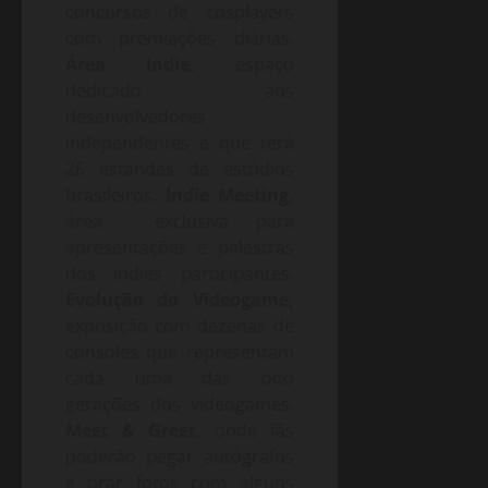
concursos de cosplayers
com premiações diárias.
Área Indie,
espaço
dedicado aos
desenvolvedores
independentes e que terá
26 estandes de estúdios
brasileiros.
Indie Meeting,
área exclusiva para
apresentações e palestras
dos indies participantes.
Evolução do Videogame,
exposição com dezenas de
consoles que representam
cada uma das oito
gerações dos videogames.
Meet & Greet,
onde fãs
poderão pegar autógrafos
e tirar fotos com alguns