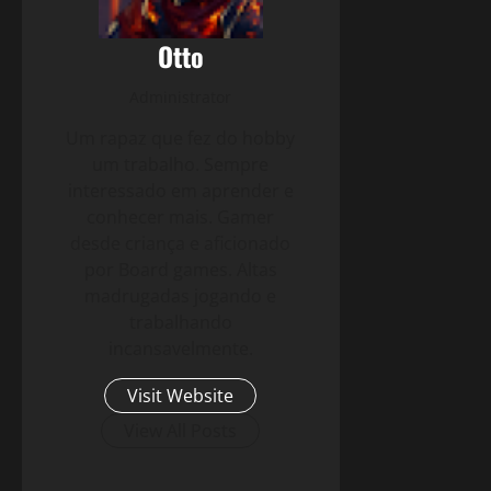
Otto
Administrator
Um rapaz que fez do hobby
um trabalho. Sempre
interessado em aprender e
conhecer mais. Gamer
desde criança e aficionado
por Board games. Altas
madrugadas jogando e
trabalhando
incansavelmente.
Visit Website
View All Posts