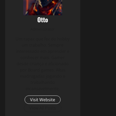
Otto
Administrator
Um rapaz que fez do hobby
um trabalho. Sempre
interessado em aprender e
conhecer mais. Gamer
desde criança e aficionado
por Board games. Altas
madrugadas jogando e
trabalhando
incansavelmente.
Visit Website
View All Posts