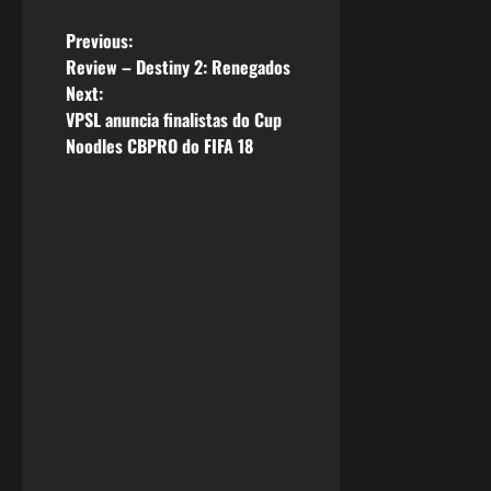
P
Previous:
Review – Destiny 2: Renegados
o
Next:
VPSL anuncia finalistas do Cup
s
Noodles CBPRO do FIFA 18
t
n
a
v
i
g
a