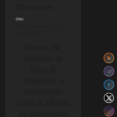
Skies Unknown
Otto
19 de setembro de 2018
2 minutes read
Missões VR,
conteúdo do
Passe de
Temporada, e
informações
sobre as Edições
de Lançamento