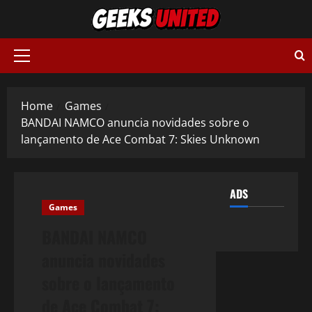
Skip
to
content
Primary
Menu
Home
Games
BANDAI NAMCO anuncia novidades sobre o
lançamento de Ace Combat 7: Skies Unknown
ADS
Games
BANDAI NAMCO
anuncia novidades
sobre o lançamento
de Ace Combat 7: