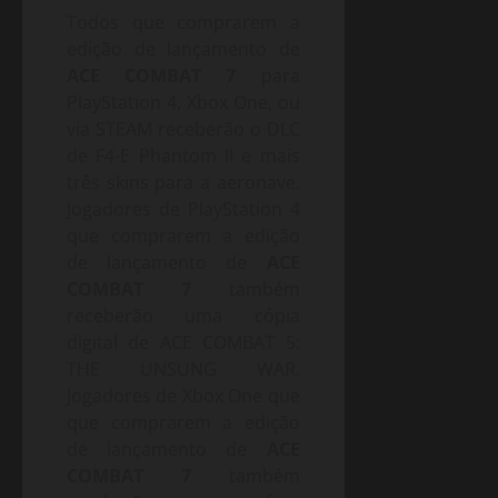
Todos que comprarem a
edição de lançamento de
ACE COMBAT 7
para
PlayStation 4, Xbox One, ou
via STEAM receberão o DLC
de F4-E Phantom II e mais
três skins para a aeronave.
Jogadores de PlayStation 4
que comprarem a edição
de lançamento de
ACE
COMBAT 7
também
receberão uma cópia
digital de ACE COMBAT 5:
THE UNSUNG WAR.
Jogadores de Xbox One que
que comprarem a edição
de lançamento de
ACE
COMBAT 7
também