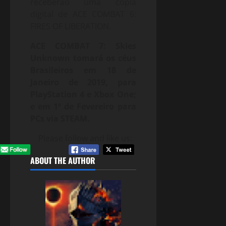
receberão uma cópia
digital de ACE COMBAT 6:
FIRES OF LIBERATION.
ACE COMBAT 7: Skies
Unknown tomará os céus
Brasileiros em 18 de
Janeiro de 2019, para
PlayStation 4 e Xbox One;
e em 1º de Fevereiro para
PCs via STEAM.
Please follow and like us:
ABOUT THE AUTHOR