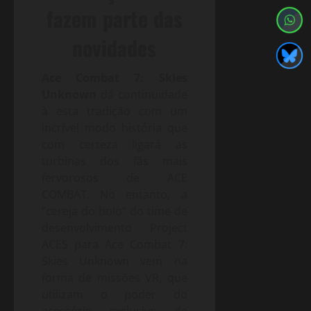
fazem parte das
novidades
Ace Combat 7: Skies
Unknown
dá continuidade
à esta tradição com um
incrível modo história que
com certeza ligará as
turbinas dos fãs mais
fervorosos de ACE
COMBAT. No entanto, a
“cereja do bolo” do time de
desenvolvimento Project
ACES para Ace Combat 7:
Skies Unknown vem na
forma de missões VR, que
utilizam o poder do