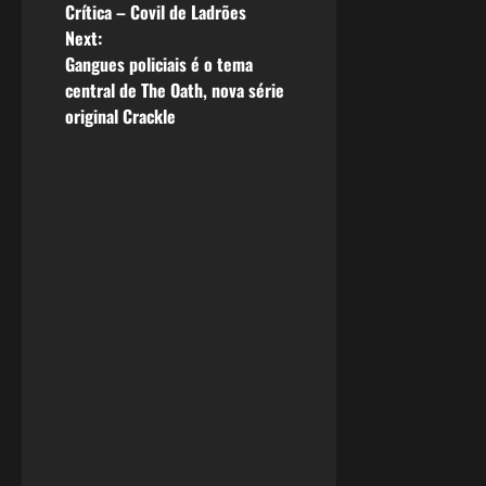
Crítica – Covil de Ladrões
o
Next:
Gangues policiais é o tema
s
central de The Oath, nova série
original Crackle
t
n
a
v
i
g
a
t