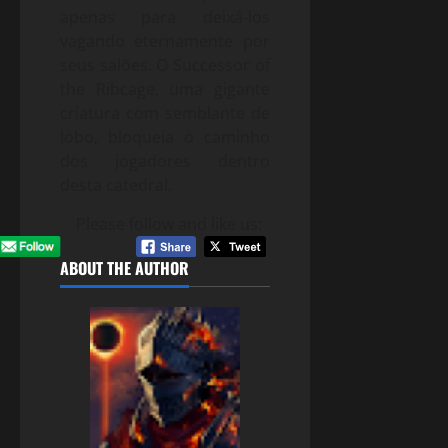
apenas para deixá-los
vagando eternamente por
seus salões. O Successor of
the Ribcage, uma gigante
criatura com semblante de
lobo, bloqueia o caminho
dos jogadores dentro
desta catedral.
Please follow and like us:
ABOUT THE AUTHOR