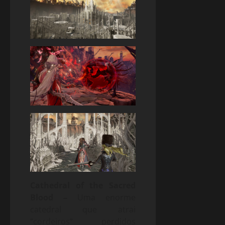
Cathedral of the Sacred
Blood –
Uma enorme
catedral que atrai
“cordeiros” perdidos