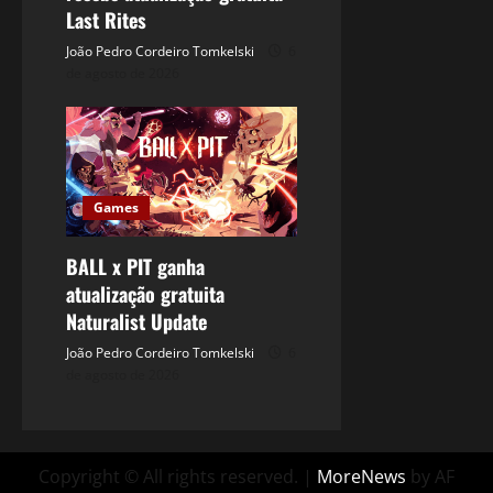
Last Rites
João Pedro Cordeiro Tomkelski
6
de agosto de 2026
Games
BALL x PIT ganha
atualização gratuita
Naturalist Update
João Pedro Cordeiro Tomkelski
6
de agosto de 2026
Copyright © All rights reserved.
|
MoreNews
by AF