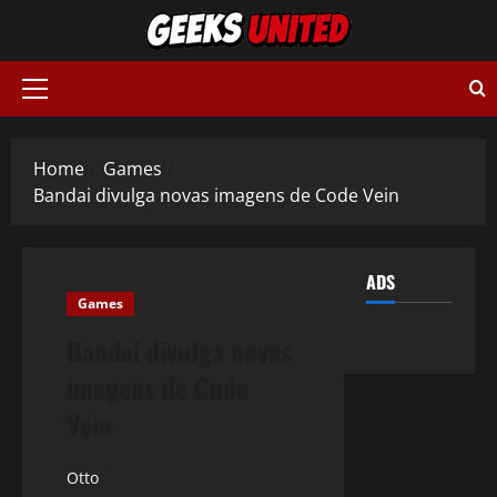
Skip
to
content
Primary
Menu
Home
Games
Bandai divulga novas imagens de Code Vein
ADS
Games
Bandai divulga novas
imagens de Code
Vein
Otto