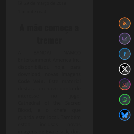
29 de março de 2018
1 minute read
A mão começa a
tremer
A BANDAI NAMCO
Entertainment America Inc.
disponibilizou hoje, para
download, novas imagens
Code Vein.
Este material
destaca um novo ponto de
interesse no jogo:
Cathedral of the Sacred
Blood, e o chefe que
guarda este local. Também
estão inclusas novas
imagens de Eva e Jack, dois