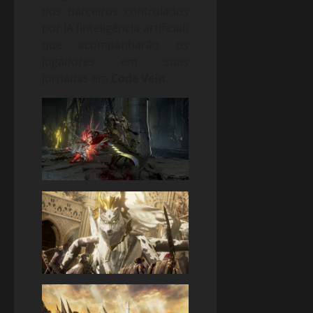
dos parceiros controlados
por IA (inteligência artificial)
que acompanharão os
jogadores em suas
jornadas em
Code Vein
.