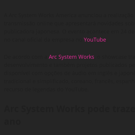
A Arc System Works America anunciou a realizaçã
transmissão online que apresentará novidades sob
publicadora japonesa. O evento acontece em 24 de ju
no canal oficial da empresa no
YouTube
.
De acordo com a
Arc System Works
, o showcase tr
desenvolvimento e também projetos publicados pe
disponível com opções de áudio em inglês e japo
tradicional e simplificado, coreano, francês, espanh
recurso de legendas do YouTube.
Arc System Works pode traze
ano