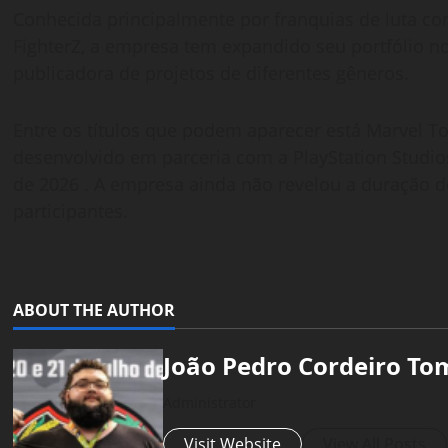
Conhecida principalmente por franquias de luta co
FighterZ, a empresa tem expandido seu portfólio
publicadora de projetos de diferentes gêneros.
Entre os títulos que podem aparecer está Marvel Tok
desenvolvido em parceria com a PlayStation Studio
de 2026
. A empresa ainda não revelou a duração 
participantes.
ABOUT THE AUTHOR
João Pedro Cordeiro To
Administrator
Visit Website
View All Posts