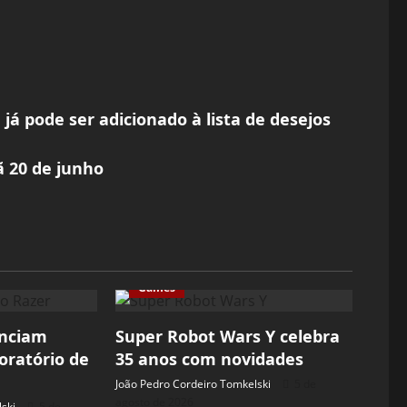
 já pode ser adicionado à lista de desejos
 20 de junho
Games
unciam
Super Robot Wars Y celebra
oratório de
35 anos com novidades
João Pedro Cordeiro Tomkelski
5 de
agosto de 2026
ski
5 de