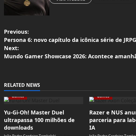
P
Previous:
Persona 6: novo capítulo da icônica série de JRPG
o
Next:
Mundo Gamer Showcase 2026: Acontece amanhã
s
t
n
RELATED NEWS
a
Games
Games
v
Yu-Gi-Oh! Master Duel
Razer e NUS an
ultrapassa 100 milhões de
parceria para lab
i
downloads
IA
g
João Pedro Cordeiro Tomkelski
5 de
João Pedro Cordeiro Tomkel