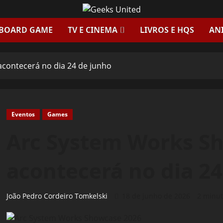
 BOARD GAME
TV E CINEMA
LIVROS E HQS
AN
contecerá no dia 24 de junho
Eventos
Games
Arc System Works S
acontecerá no dia 2
João Pedro Cordeiro Tomkelski
18 de junho de 2026
2 minut