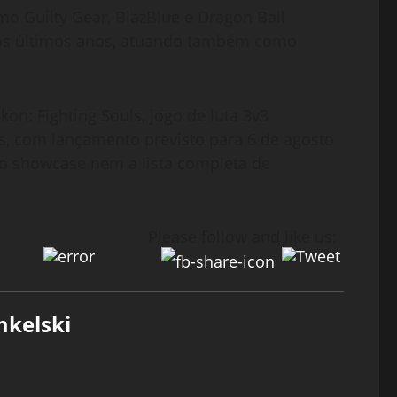
mo Guilty Gear, BlazBlue e Dragon Ball
 nos últimos anos, atuando também como
on: Fighting Souls, jogo de luta 3v3
s, com lançamento previsto para 6 de agosto
do showcase nem a lista completa de
Please follow and like us:
mkelski