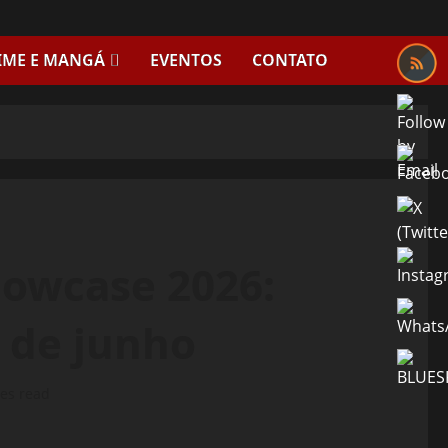
IME E MANGÁ
EVENTOS
CONTATO
howcase 2026:
4 de junho
es read