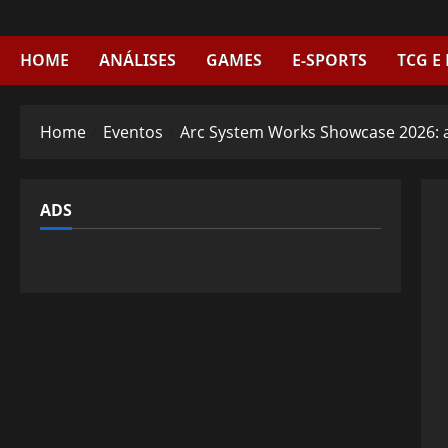
Skip
to
content
HOME
ANÁLISES
GAMES
E-SPORTS
TCG E
Home
Eventos
Arc System Works Showcase 2026: a
ADS