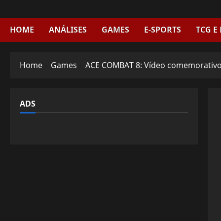
Skip
to
content
HOME
ANÁLISES
GAMES
E-SPORTS
TCG E
Home
Games
ACE COMBAT 8: Vídeo comemorativo 
ADS