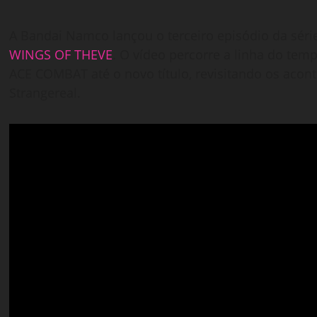
A Bandai Namco lançou o terceiro episódio da séri
WINGS OF THEVE
. O vídeo percorre a linha do temp
ACE COMBAT até o novo título, revisitando os ac
Strangereal.