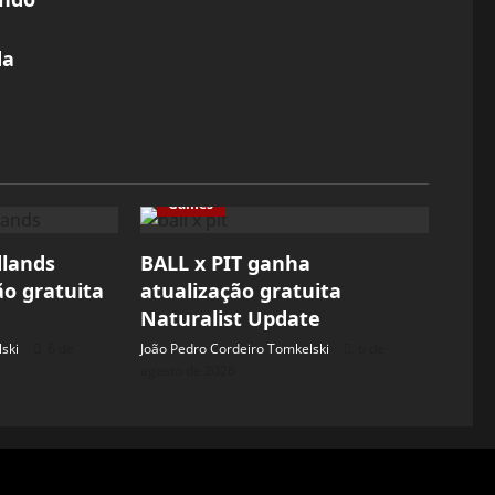
da
Games
dlands
BALL x PIT ganha
ão gratuita
atualização gratuita
Naturalist Update
ski
6 de
João Pedro Cordeiro Tomkelski
6 de
agosto de 2026