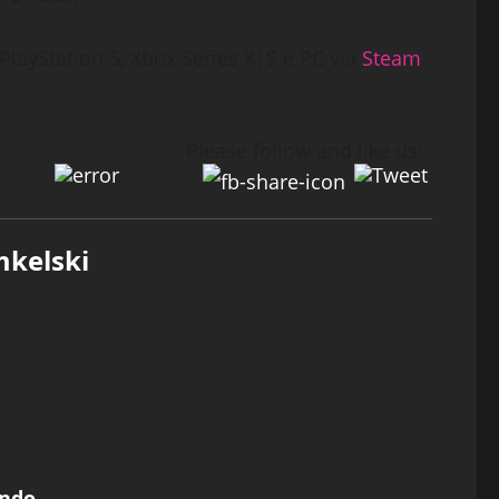
layStation 5, Xbox Series X|S e PC via
Steam
.
Please follow and like us:
mkelski
undo