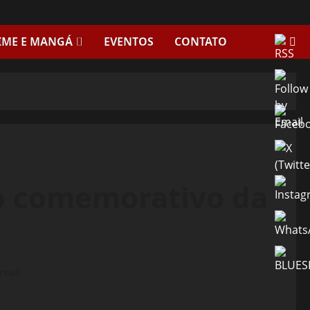
IME E MANGÁ
EVENTOS
CONTATO
o comemorativo da
 read