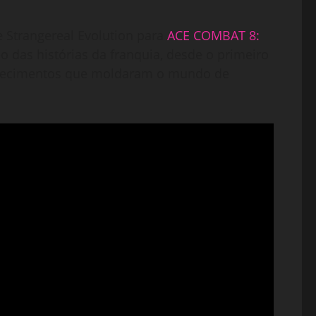
e Strangereal Evolution para
ACE COMBAT 8:
o das histórias da franquia, desde o primeiro
ontecimentos que moldaram o mundo de