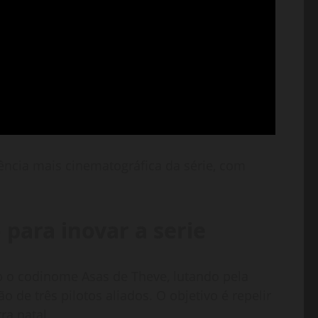
cia mais cinematográfica da série, com
.
para inovar a serie
b o codinome Asas de Theve, lutando pela
 de três pilotos aliados. O objetivo é repelir
ra natal.