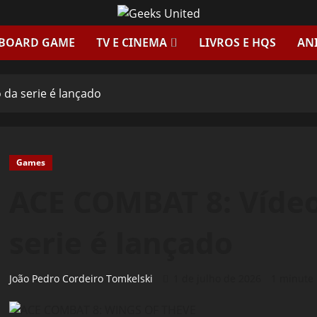
 BOARD GAME
TV E CINEMA
LIVROS E HQS
AN
da serie é lançado
Games
ACE COMBAT 8: Víde
serie é lançado
João Pedro Cordeiro Tomkelski
1 de julho de 2026
1 minute