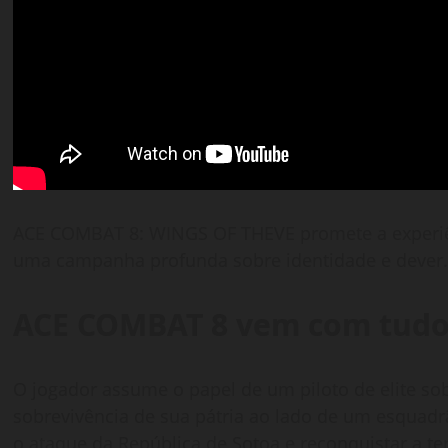
ACE COMBAT 8: WINGS OF THEVE promete a experiên
uma campanha profunda sobre identidade e dever
ACE COMBAT 8 vem com tudo 
O jogador assume o papel de um piloto de elite so
sobrevivência de sua pátria ao lado de um esquadrão
o ataque da República de Sotoa e reconquistar a ter