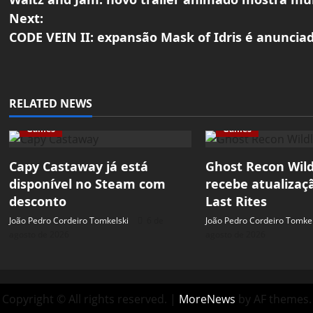
o
Next:
CODE VEIN II: expansão Mask of Idris é anuncia
s
t
n
RELATED NEWS
a
Games
Games
v
Capy Castaway já está
Ghost Recon Wil
disponível no Steam com
recebe atualizaç
i
desconto
Last Rites
g
João Pedro Cordeiro Tomkelski
6 de
João Pedro Cordeiro Tomkel
agosto de 2026
agosto de 2026
a
t
Copyright © All rights reserved.
|
MoreNews
by AF themes.
i